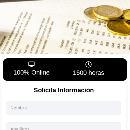
100% Online
1500 horas
Solicita Información
Todos
los
campos
son