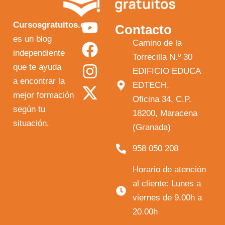
Y
F
I
X
Cursosgratuitos.es
Contacto
o
a
n
-
es un blog
Camino de la
independiente
u
c
s
t
Torrecilla N.º 30
que te ayuda
t
e
t
w
EDIFICIO EDUCA
a encontrar la
EDTECH,
u
b
a
i
mejor formación
Oficina 34, C.P.
b
o
g
t
según tu
18200, Maracena
e
o
r
t
situación.
(Granada)
k
a
e
958 050 208
m
r
Horario de atención
al cliente: Lunes a
viernes de 9.00h a
20.00h