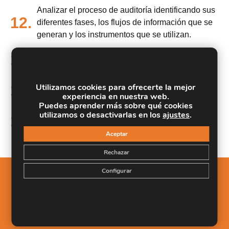
Analizar el proceso de auditoría identificando sus
12.
diferentes fases, los flujos de información que se
generan y los instrumentos que se utilizan.
Analizar y aplicar procedimientos y resultados
13.
relativos a las incidencias del trabajo de auditoría.
Dar a conocer al alumno la importancia que las
14.
Utilizamos cookies para ofrecerte la mejor
experiencia en nuestra web.
relaciones sociales tienen en la empresa
Puedes aprender más sobre qué cookies
utilizamos o desactivarlas en los
ajustes
.
Conocer los distintos roles dentro del ámbito
15.
empresarial y sus principales características
Aceptar
Rechazar
Configurar
Salidas Profesionales
Este Máster en Auditoría de Cuentas y Contabilidad
Superior facilitará el alcance de los siguientes