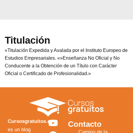
Titulación
«Titulación Expedida y Avalada por el Instituto Europeo de
Estudios Empresariales. «»Enseñanza No Oficial y No
Conducente a la Obtención de un Título con Carácter
Oficial o Certificado de Profesionalidad.»
Y
F
I
X
Cursosgratuitos.es
Contacto
o
a
n
-
es un blog
Camino de la