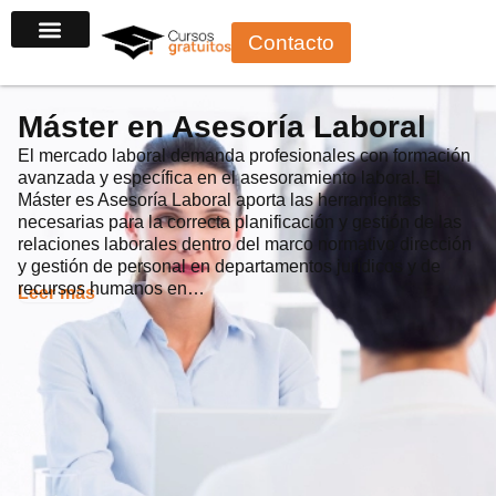
Ir
Contacto
al
contenido
Máster en Asesoría Laboral
El mercado laboral demanda profesionales con formación
avanzada y específica en el asesoramiento laboral. El
Máster es Asesoría Laboral aporta las herramientas
necesarias para la correcta planificación y gestión de las
relaciones laborales dentro del marco normativo dirección
y gestión de personal en departamentos jurídicos y de
recursos humanos en…
Leer más