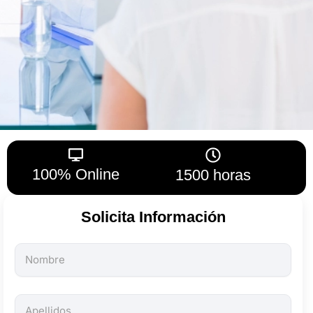
100% Online
1500 horas
Solicita Información
Todos
los
campos
son