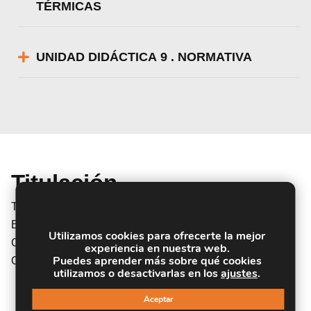
TÉRMICAS
UNIDAD DIDÁCTICA 9 . NORMATIVA
Titulación
Titulación Expedida y Avalada por el Instituto Europeo de
Estudios Empresariales. «Enseñanza No Oficial y No
Utilizamos cookies para ofrecerte la mejor
Conducente a la Obtención de un Título con Carácter
experiencia en nuestra web.
Puedes aprender más sobre qué cookies
Oficial o Certificado de Profesionalidad.»
utilizamos o desactivarlas en los
ajustes
.
Aceptar