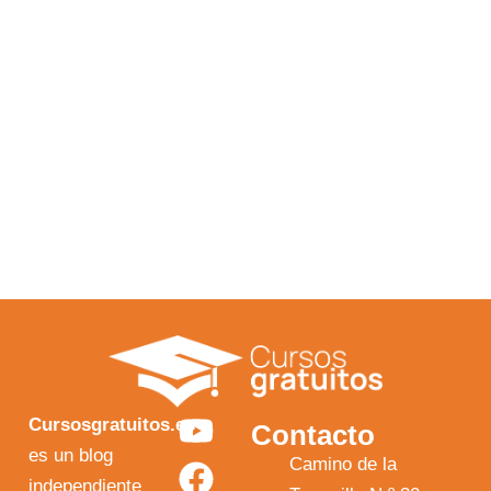
Y
F
I
X
Cursosgratuitos.es
Contacto
o
a
n
-
es un blog
Camino de la
independiente