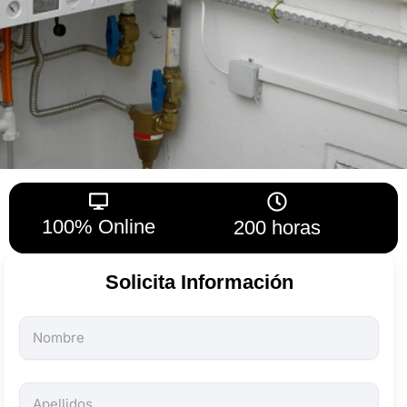
100% Online
200 horas
Solicita Información
Todos
los
campos
son