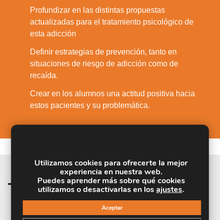
Profundizar en las distintas propuestas
6.
actualizadas para el tratamiento psicológico de
esta adicción
Definir estrategias de prevención, tanto en
7.
situaciones de riesgo de adicción como de
recaída.
Crear en los alumnos una actitud positiva hacia
8.
estos pacientes y su problemática.
Utilizamos cookies para ofrecerte la mejor
experiencia en nuestra web.
Puedes aprender más sobre qué cookies
Temario de la materia
utilizamos o desactivarlas en los
ajustes
.
Aceptar
UNIDAD DIDÁCTICA 1. INTRODUCCIÓN