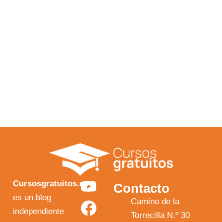
Y
F
I
X
Cursosgratuitos.es
Contacto
o
a
n
-
es un blog
Camino de la
independiente
u
c
s
t
Torrecilla N.º 30