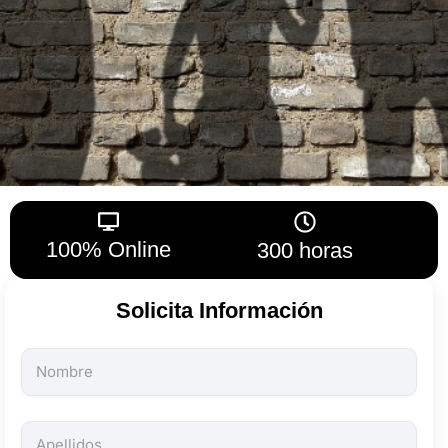
100% Online
300 horas
Solicita Información
Todos
los
campos
son