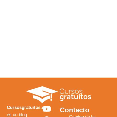
Y
F
I
X
Cursosgratuitos.es
Contacto
o
a
n
-
es un blog
Camino de la