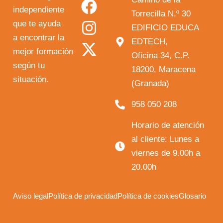
independiente
u
c
s
t
Torrecilla N.º 30
que te ayuda
t
e
t
w
EDIFICIO EDUCA
a encontrar la
EDTECH,
u
b
a
i
mejor formación
Oficina 34, C.P.
b
o
g
t
según tu
18200, Maracena
e
o
r
t
situación.
(Granada)
k
a
e
958 050 208
m
r
Horario de atención
al cliente: Lunes a
viernes de 9.00h a
20.00h
Aviso legal
Política de privacidad
Política de cookies
Glosario