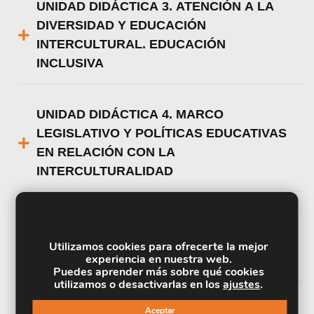
UNIDAD DIDÁCTICA 3. ATENCIÓN A LA
DIVERSIDAD Y EDUCACIÓN
INTERCULTURAL. EDUCACIÓN
INCLUSIVA
UNIDAD DIDÁCTICA 4. MARCO
LEGISLATIVO Y POLÍTICAS EDUCATIVAS
EN RELACIÓN CON LA
INTERCULTURALIDAD
UNIDAD DIDÁCTICA 5. LA
INTERCULTURALIDAD EN EL AULA DE
Utilizamos cookies para ofrecerte la mejor
experiencia en nuestra web.
EDUCACIÓN INFANTIL
Puedes aprender más sobre qué cookies
utilizamos o desactivarlas en los
ajustes
.
UNIDAD DIDÁCTICA 6. LA
Aceptar