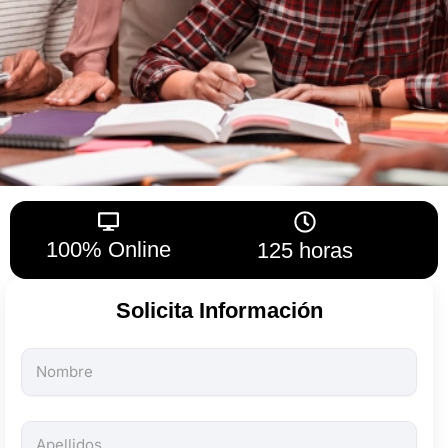
100% Online
125 horas
Solicita Información
Todos
los
campos
son