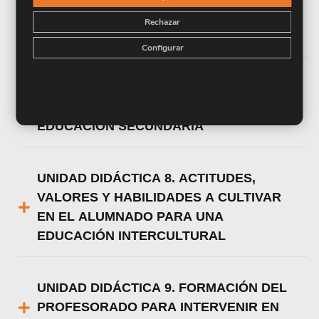
INTERCULTURALIDAD EN EL AULA DE
Rechazar
EDUCACIÓN PRIMARIA
Configurar
UNIDAD DIDÁCTICA 7. LA
INTERCULTURALIDAD EN EL AULA DE
EDUCACIÓN SECUNDARIA
UNIDAD DIDÁCTICA 8. ACTITUDES,
VALORES Y HABILIDADES A CULTIVAR
EN EL ALUMNADO PARA UNA
EDUCACIÓN INTERCULTURAL
UNIDAD DIDÁCTICA 9. FORMACIÓN DEL
PROFESORADO PARA INTERVENIR EN