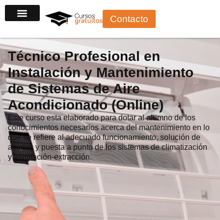
Ir
Contacto
al
contenido
Técnico Profesional en
Instalación y Mantenimiento
de Sistemas de Aire
Acondicionado (Online)
Este curso esta elaborado para dotar al alumno de los
conocimientos necesarios acerca del mantenimiento en lo
que se refiere al adecuado funcionamiento, solución de
averías y puesta a punto de los sistemas de climatización
y ventilación-extracción.