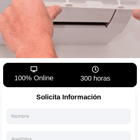
100% Online
300 horas
Solicita Información
Todos
los
campos
son