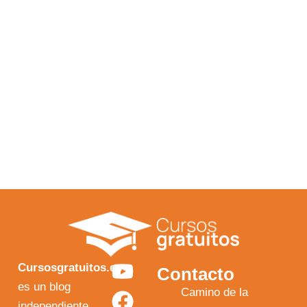
Y
F
I
X
Cursosgratuitos.es
Contacto
o
a
n
-
es un blog
Camino de la
independiente