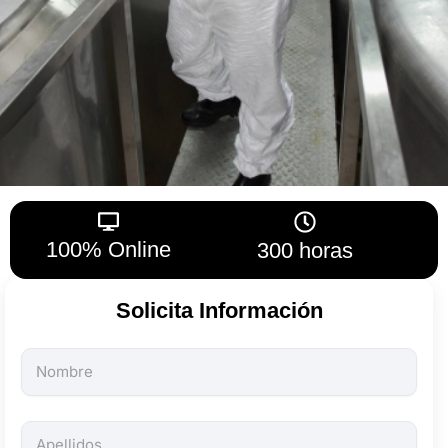
100% Online
300 horas
Solicita Información
Todos
los
campos
son