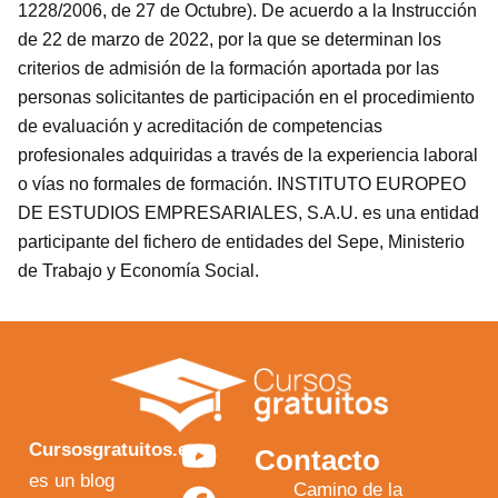
1228/2006, de 27 de Octubre). De acuerdo a la Instrucción
de 22 de marzo de 2022, por la que se determinan los
criterios de admisión de la formación aportada por las
personas solicitantes de participación en el procedimiento
de evaluación y acreditación de competencias
profesionales adquiridas a través de la experiencia laboral
o vías no formales de formación. INSTITUTO EUROPEO
DE ESTUDIOS EMPRESARIALES, S.A.U. es una entidad
participante del fichero de entidades del Sepe, Ministerio
de Trabajo y Economía Social.
Y
F
I
X
Cursosgratuitos.es
Contacto
o
a
n
-
es un blog
Camino de la