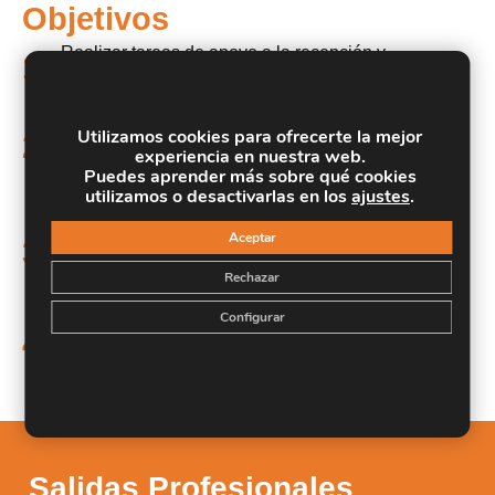
Objetivos
Realizar tareas de apoyo a la recepción y
1.
preparación de las materias primas.
Realizar tareas de apoyo a la elaboración,
Utilizamos cookies para ofrecerte la mejor
2.
tratamiento y conservación de productos
experiencia en nuestra web.
alimentarios.
Puedes aprender más sobre qué cookies
utilizamos o desactivarlas en los
ajustes
.
Manejar equipos e instalaciones para el envasado,
acondicionado y empaquetado de productos
Aceptar
3.
alimentarios, siguiendo instrucciones de trabajo de
Rechazar
carácter normalizado y dependiente.
Configurar
4.
Manipular cargas con carretillas elevadoras.
Salidas Profesionales