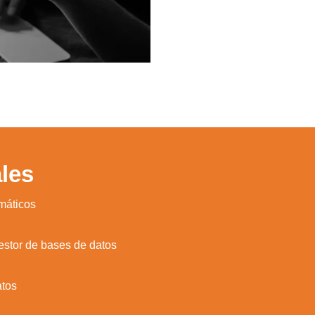
les
rmáticos
estor de bases de datos
atos