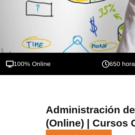
100% Online
650 hor
Administración d
(Online) | Cursos 