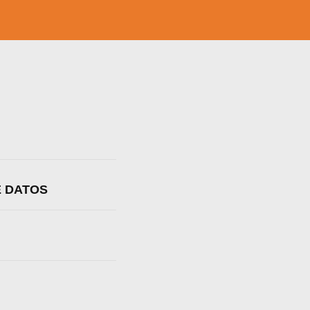
E DATOS
a web.
s en los