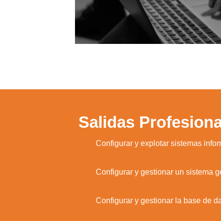
Salidas Profesiona
1.
Configurar y explotar sistemas info
2.
Configurar y gestionar un sistema g
3.
Configurar y gestionar la base de d