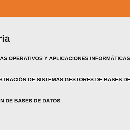
ria
MAS OPERATIVOS Y APLICACIONES INFORMÁTICAS
ISTRACIÓN DE SISTEMAS GESTORES DE BASES D
ÓN DE BASES DE DATOS
zamos cookies para ofrecerte la mejor experiencia en nuestr
aprender más sobre qué cookies utilizamos o desactivarla
ajustes
.