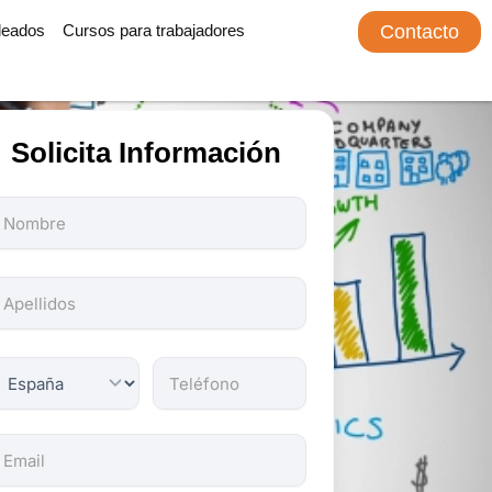
leados
Cursos para trabajadores
Contacto
Solicita Información
odos
os
ampos
on
bligatorios.