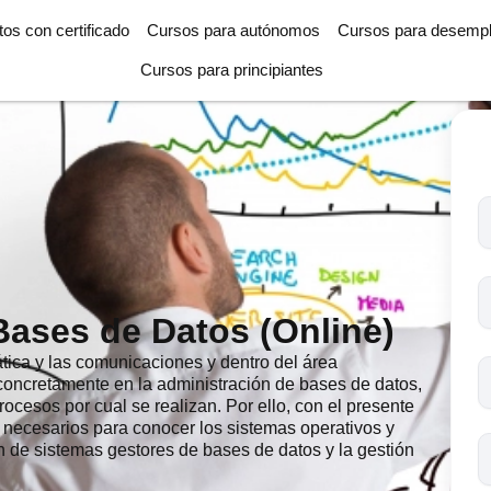
tos con certificado
Cursos para autónomos
Cursos para desemp
Cursos para principiantes
T
l
c
s
Bases de Datos (Online)
o
ática y las comunicaciones y dentro del área
 concretamente en la administración de bases de datos,
ocesos por cual se realizan. Por ello, con el presente
s necesarios para conocer los sistemas operativos y
ón de sistemas gestores de bases de datos y la gestión