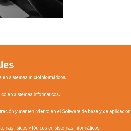
les
se en sistemas microinformáticos.
sico en sistemas informáticos.
ración y mantenimiento en el Software de base y de aplicación 
temas físicos y lógicos en sistemas informáticos.