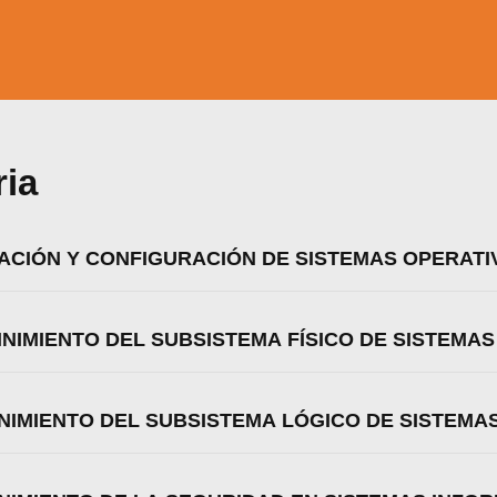
ria
LACIÓN Y CONFIGURACIÓN DE SISTEMAS OPERATI
INIMIENTO DEL SUBSISTEMA FÍSICO DE SISTEMA
NIMIENTO DEL SUBSISTEMA LÓGICO DE SISTEMA
zamos cookies para ofrecerte la mejor experiencia en nuestr
aprender más sobre qué cookies utilizamos o desactivarla
ajustes
.