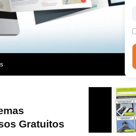
as
temas
sos Gratuitos