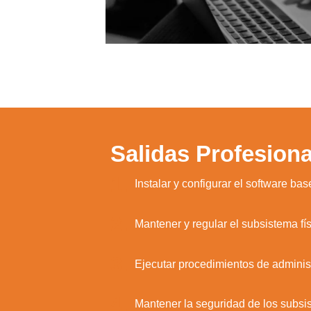
Salidas Profesiona
1.
Instalar y configurar el software ba
2.
Mantener y regular el subsistema fí
3.
Ejecutar procedimientos de administ
4.
Mantener la seguridad de los subsis