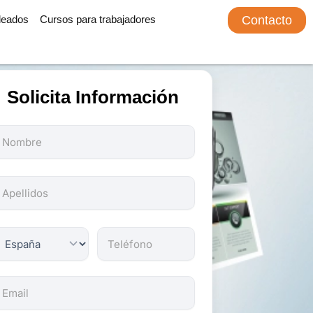
leados
Cursos para trabajadores
Contacto
Solicita Información
odos
os
ampos
on
bligatorios.