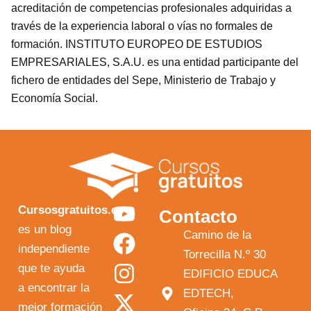
acreditación de competencias profesionales adquiridas a
través de la experiencia laboral o vías no formales de
formación. INSTITUTO EUROPEO DE ESTUDIOS
EMPRESARIALES, S.A.U. es una entidad participante del
fichero de entidades del Sepe, Ministerio de Trabajo y
Economía Social.
Y
F
I
X
Cursosgratuitos.es
Contacto
o
a
n
-
es un blog
Camino de la
independiente
u
c
s
t
Torrecilla N.º 30
que te ayuda
t
e
t
w
EDIFICIO EDUCA
a encontrar la
EDTECH,
u
b
a
i
mejor formación