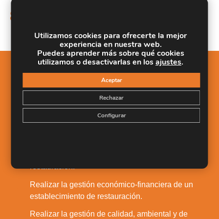
Comunicarse en inglés, con un nivel de usuario
8.
independiente, en los servicios de restauración.
Utilizamos cookies para ofrecerte la mejor
experiencia en nuestra web.
Puedes aprender más sobre qué cookies
utilizamos o desactivarlas en los
ajustes
.
Salidas Profesionales
Aceptar
Dirigir y gestionar una unidad de producción en
1.
Rechazar
restauración.
Configurar
Definir y planificar procesos de servicio en
2.
restauración.
Gestionar procesos de aprovisionamiento en
3.
restauración.
Realizar la gestión económico-financiera de un
4.
establecimiento de restauración.
Realizar la gestión de calidad, ambiental y de