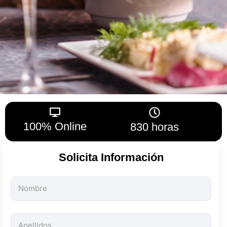
100% Online
830 horas
Solicita Información
Todos
los
campos
son