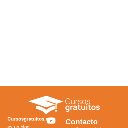
Y
F
I
X
Cursosgratuitos.es
Contacto
es un blog