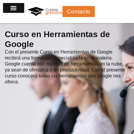
Ir
Contacto
al
contenido
Curso en Herramientas de
Google
Con el presente Curso en Herramientas de Google
recibirá una formación especializada en la materia.
Google cuenta con multitud de herramientas en la nube,
ya sean de ofimática o de productividad. Con el presente
curso conocerá todas las herramientas que google nos
ofrece.