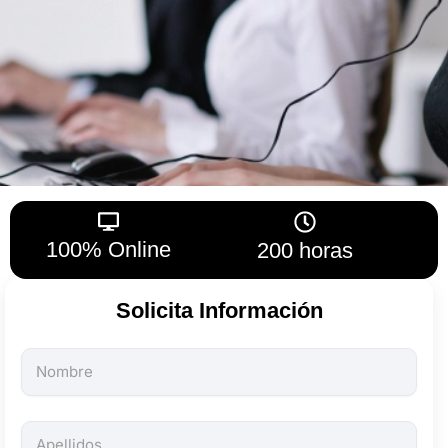
100% Online
200 horas
Solicita Información
Todos
los
campos
son