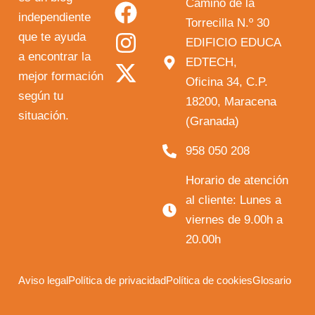
o
a
n
-
Camino de la
independiente
u
c
s
t
Torrecilla N.º 30
que te ayuda
t
e
t
w
EDIFICIO EDUCA
a encontrar la
EDTECH,
u
b
a
i
mejor formación
Oficina 34, C.P.
b
o
g
t
según tu
18200, Maracena
e
o
r
t
situación.
(Granada)
k
a
e
958 050 208
m
r
Horario de atención
al cliente: Lunes a
viernes de 9.00h a
20.00h
Aviso legal
Política de privacidad
Política de cookies
Glosario