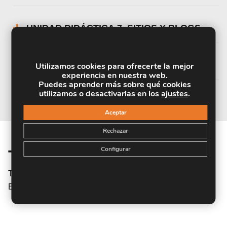
UNIDAD DIDÁCTICA 7. SITIOS Y BLOGS
UNIDAD DIDÁCTICA 8. GOOGLE +
Utilizamos cookies para ofrecerte la mejor
experiencia en nuestra web.
Puedes aprender más sobre qué cookies
utilizamos o desactivarlas en los
ajustes
.
Aceptar
Rechazar
Configurar
Titulación
Titulación Expedida y Avalada por el Instituto Europeo de
Estudios Empresariales