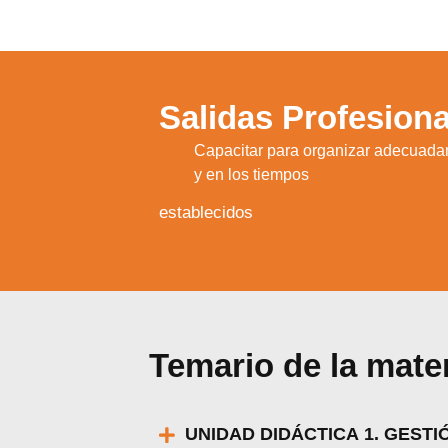
Salidas Profesiona
Capacitar para organizar adecuadam
1.
y en los tiempos
establecidos
Utili
Temario de la mate
Puedes 
UNIDAD DIDÁCTICA 1. GESTI