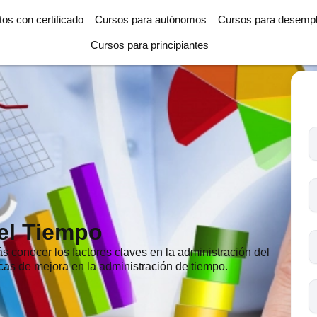
tos con certificado
Cursos para autónomos
Cursos para desemp
Cursos para principiantes
T
l
c
s
o
el Tiempo
s conocer los factores claves en la administración del
nicas de mejora en la administración de tiempo.