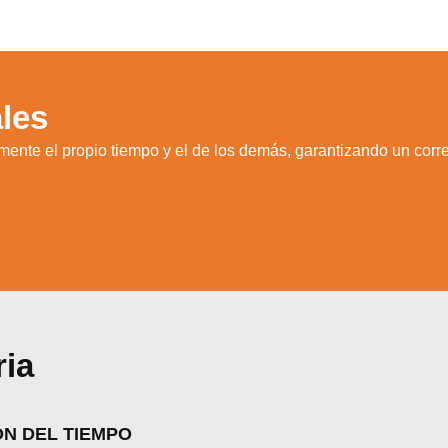
les
ente el propio tiempo y el de los demás, garantizando un cor
zamos cookies para ofrecerte la mejor experiencia en nuestr
ria
aprender más sobre qué cookies utilizamos o desactivarla
ajustes
.
Aceptar
Rechazar
Configurar
ÓN DEL TIEMPO