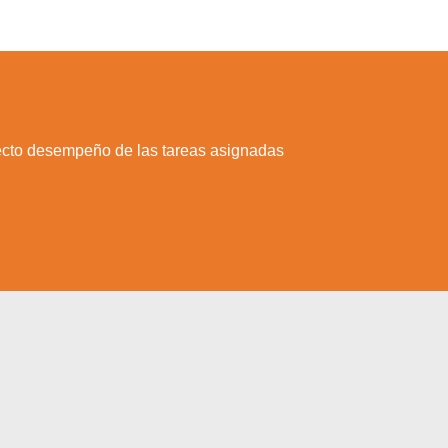
recto desempeño de las tareas asignadas
a web.
s en los