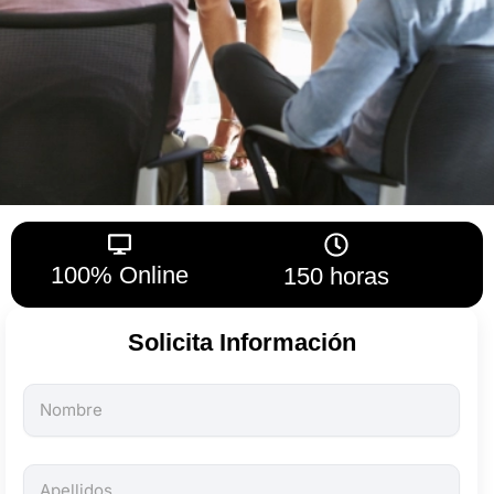
100% Online
150 horas
Solicita Información
Todos
los
campos
son