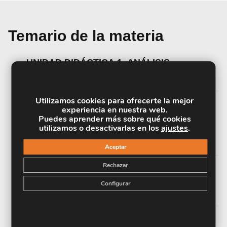
Temario de la materia
UNIDAD DIDÁCTICA 1. ANÁLISIS
ESTRATÉGICO DE LA EMPRESA
Utilizamos cookies para ofrecerte la mejor
experiencia en nuestra web.
UNIDAD DIDÁCTICA 2. DEFINICIÓN Y
Puedes aprender más sobre qué cookies
DELIMITACIÓN DEL MERCADO
utilizamos o desactivarlas en los
ajustes
.
RELEVANTE
Aceptar
Rechazar
UNIDAD DIDÁCTICA 3. SEGMENTACIÓN Y
Configurar
POSICIONAMIENTO DEL MERCADO