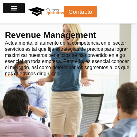
Ir
Contacto
al
contenido
Revenue Management
Actualmente, el aumento de la competencia en el sector
servicios es tal que fija estrategias de precios para lograr
maximizar nuestros beneficios se ha convertido en algo
esencial en toda empresa. Para ello, es esencial conocer
el mercado, así como determinar los segmentos a los que
nos queremos dirigir, con…
Leer más