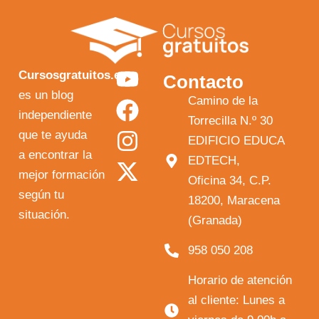
Y
F
I
X
Cursosgratuitos.es
Contacto
o
a
n
-
es un blog
Camino de la
independiente
u
c
s
t
Torrecilla N.º 30
que te ayuda
t
e
t
w
EDIFICIO EDUCA
a encontrar la
EDTECH,
u
b
a
i
mejor formación
Oficina 34, C.P.
b
o
g
t
según tu
18200, Maracena
e
o
r
t
situación.
(Granada)
k
a
e
958 050 208
m
r
Horario de atención
al cliente: Lunes a