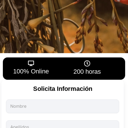
100% Online
200 horas
Solicita Información
Todos
los
campos
son