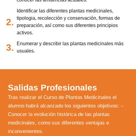
Identificar las diferentes plantas medicinales,
tipologia, recolección y conservación, formas de
2.
preparación, así como sus diferentes principios
activos.
Enumerar y describir las plantas medicinales más
3.
Utilizamos cookies para ofrecerte la mejor
usuales.
experiencia en nuestra web.
Puedes aprender más sobre qué cookies
utilizamos o desactivarlas en los
ajustes
.
Aceptar
Rechazar
Salidas Profesionales
Configurar
Tras realizar el Curso de Plantas Medicinales el
alumno habrá alcanzado los siguientes objetivos: –
Conocer la evolución histórica de las plantas
medicinales, como sus diferentes ventajas e
inconvenientes.