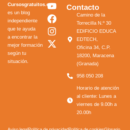
Y
F
I
X
Cursosgratuitos.es
Contacto
o
a
n
-
es un blog
Camino de la
independiente
u
c
s
t
Torrecilla N.º 30
que te ayuda
t
e
t
w
EDIFICIO EDUCA
a encontrar la
EDTECH,
u
b
a
i
mejor formación
Oficina 34, C.P.
b
o
g
t
según tu
18200, Maracena
e
o
r
t
situación.
(Granada)
k
a
e
958 050 208
m
r
Horario de atención
al cliente: Lunes a
viernes de 9.00h a
20.00h
Aviso legal
Política de privacidad
Política de cookies
Glosario