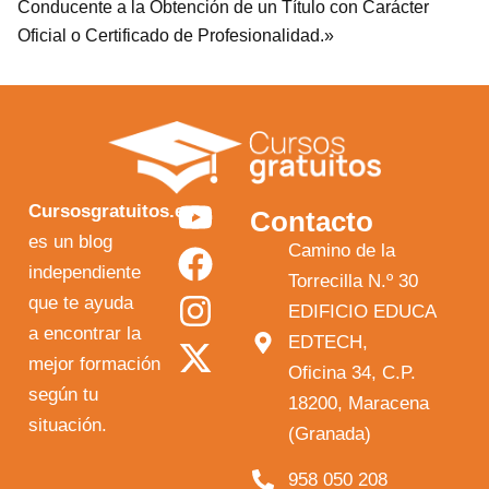
Conducente a la Obtención de un Título con Carácter
Oficial o Certificado de Profesionalidad.»
Y
F
I
X
Cursosgratuitos.es
Contacto
o
a
n
-
es un blog
Camino de la
independiente
u
c
s
t
Torrecilla N.º 30
que te ayuda
t
e
t
w
EDIFICIO EDUCA
a encontrar la
EDTECH,
u
b
a
i
mejor formación
Oficina 34, C.P.
b
o
g
t
según tu
18200, Maracena
e
o
r
t
situación.
(Granada)
k
a
e
958 050 208