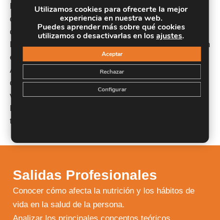
Realizar un análisis de las necesidades nutricionales
Utilizamos cookies para ofrecerte la mejor
experiencia en nuestra web.
que posee cada individuo atendiendo a especificidades
Puedes aprender más sobre qué cookies
de origen genético y biológico.
utilizamos o desactivarlas en los
ajustes
.
Desarrollar técnicas de elaboración de dietas basadas en
Aceptar
el equilibrio y en la prevención de enfermedades.
Acercarse al conocimiento de las diferentes patologías
Rechazar
derivadas de una incorrecta nutrición y unos hábitos de
Configurar
vida poco saludables.
Establecer un tratamiento que permita prevenir, evitar o
tratar trastornos derivados de la nutrición.
Salidas Profesionales
Conocer cómo afecta la nutrición y los hábitos de
vida en la salud de la persona.
Analizar los principales conceptos teóricos