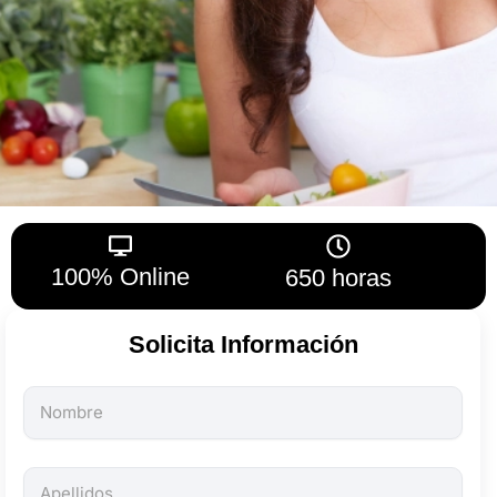
100% Online
650 horas
Solicita Información
Todos
los
campos
son