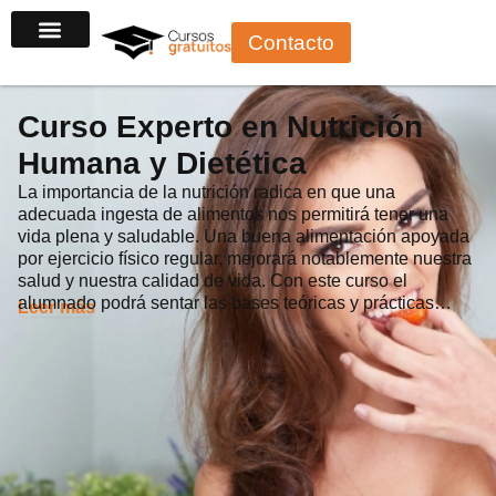
Ir
Contacto
al
contenido
Curso Experto en Nutrición
Humana y Dietética
La importancia de la nutrición radica en que una
adecuada ingesta de alimentos nos permitirá tener una
vida plena y saludable. Una buena alimentación apoyada
por ejercicio físico regular, mejorará notablemente nuestra
salud y nuestra calidad de vida. Con este curso el
alumnado podrá sentar las bases teóricas y prácticas…
Leer más