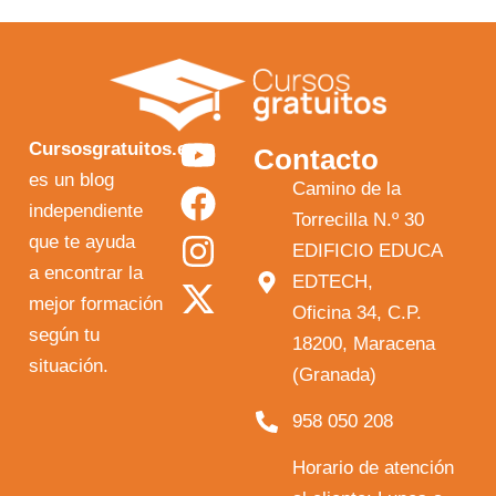
Y
F
I
X
Cursosgratuitos.es
Contacto
o
a
n
-
es un blog
Camino de la
independiente
u
c
s
t
Torrecilla N.º 30
que te ayuda
t
e
t
w
EDIFICIO EDUCA
a encontrar la
EDTECH,
u
b
a
i
mejor formación
Oficina 34, C.P.
b
o
g
t
según tu
18200, Maracena
e
o
r
t
situación.
(Granada)
k
a
e
958 050 208
m
r
Horario de atención