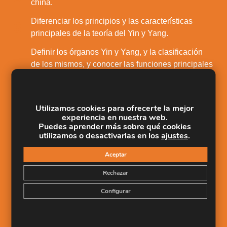
china.
Diferenciar los principios y las características
6.
principales de la teoría del Yin y Yang.
Definir los órganos Yin y Yang, y la clasificación
de los mismos, y conocer las funciones principales
7.
que tienen encomendadas cada uno de los
órganos.
Enumerar, describir y localizar los puntos fuera de
Utilizamos cookies para ofrecerte la mejor
8.
experiencia en nuestra web.
los meridianos.
Puedes aprender más sobre qué cookies
utilizamos o desactivarlas en los
ajustes
.
Identificar y localizar los diferentes puntos
meridianos que se encuentran en nuestro
9.
Aceptar
organismo ya que son con los que se trabaja en
Rechazar
digitopuntura.
Configurar
Definir los trastornos que pueden ser tratados
10.
con digitopuntura y los tratamientos empleados
en cada caso.