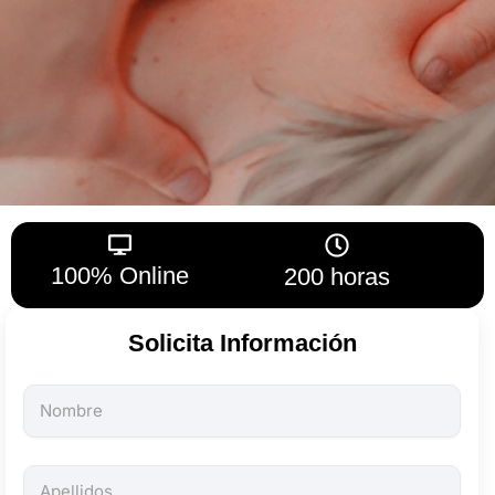
100% Online
200 horas
Solicita Información
Todos
los
campos
son