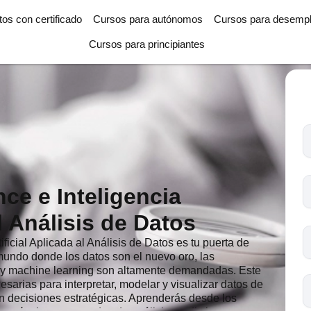
tos con certificado
Cursos para autónomos
Cursos para desemp
Cursos para principiantes
T
l
c
s
ce e Inteligencia
o
al Análisis de Datos
ificial Aplicada al Análisis de Datos es tu puerta de
mundo donde los datos son el nuevo oro, las
, y machine learning son altamente demandadas. Este
sarias para interpretar, modelar y visualizar datos de
n decisiones estratégicas. Aprenderás desde los