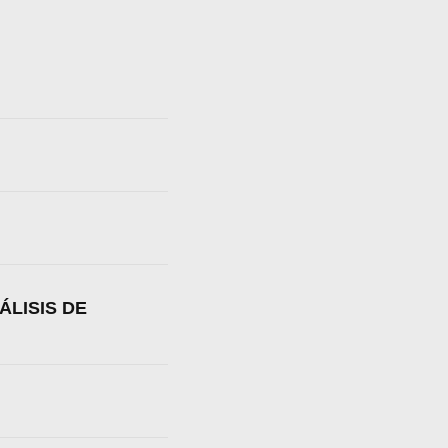
ÁLISIS DE
a web.
s en los