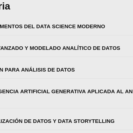
ria
DAMENTOS DEL DATA SCIENCE MODERNO
AVANZADO Y MODELADO ANALÍTICO DE DATOS
N PARA ANÁLISIS DE DATOS
IGENCIA ARTIFICIAL GENERATIVA APLICADA AL AN
zamos cookies para ofrecerte la mejor experiencia en nuestr
aprender más sobre qué cookies utilizamos o desactivarla
LIZACIÓN DE DATOS Y DATA STORYTELLING
ajustes
.
Aceptar
Rechazar
Configurar