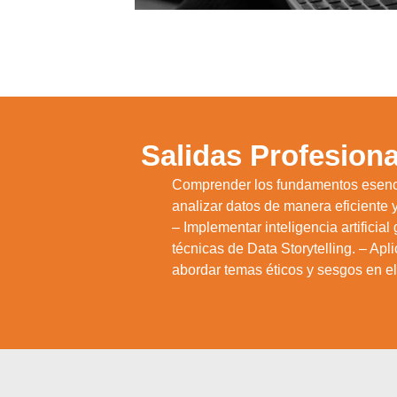
Salidas Profesiona
Comprender los fundamentos esencia
analizar datos de manera eficiente y
1.
– Implementar inteligencia artificia
técnicas de Data Storytelling. – Apl
abordar temas éticos y sesgos en el u