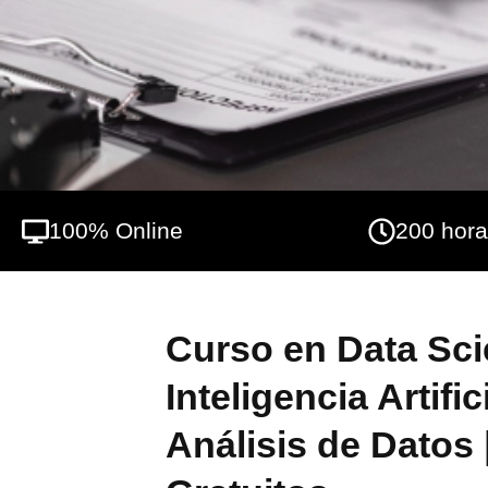
fundamentos del data science moderno hast
machine learning, incorporando la inteligen
responsabilidad, asegurando un enfoque co
automatización y la productividad son ejes
maximizar resultados. Participar en este cu
nuevas oportunidades profesionales en un
100% Online
200 hor
Curso en Data Sci
Inteligencia Artific
Análisis de Datos