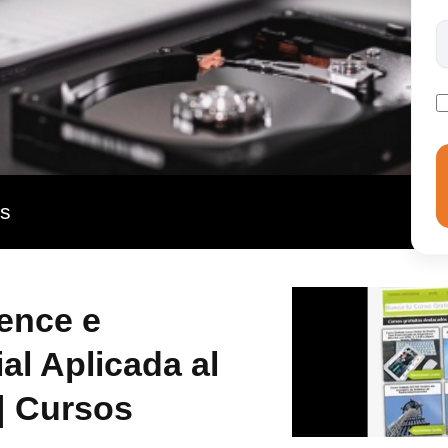
a técnicas avanzadas de análisis predictivo y
cia artificial generativa. Además, te formarás en ética y
nsciente y justo en el manejo de datos. La
 centrales que te permitirán optimizar procesos y
rso te posicionará a la vanguardia, abriéndote a
 mercado laboral en expansión.
as
ence e
ial Aplicada al
 | Cursos