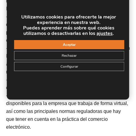
negocio que adoptan las empresas que trabajan vía
Internet.
Utilizamos cookies para ofrecerte la mejor
-Conocer las herramientas de comunicación de las que
experiencia en nuestra web.
dispone una empresa que trabaja de forma online para
Puedes aprender más sobre qué cookies
planificar las estrategias y acciones de captación de
utilizamos o desactivarlas en los
ajustes
.
clientes potenciales y fidelización de clientes actuales.
Aceptar
-Estudiar los distintos modelos de negocio que existen en
Rechazar
Internet para adoptar en nuestra estrategia de marketing
aquél que nos genere mayores ingresos y, por ende,
Configurar
mayores beneficios.
-Describir y analizar las fases de compra, así como la
cadena de valor en comercio electrónico.
-Aprender los diferentes medios de pago online
disponibles para la empresa que trabaja de forma virtual,
así como las principales normas reguladoras que hay
que tener en cuenta en la práctica del comercio
electrónico.