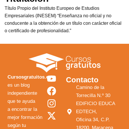
Título Propio del Instituto Europeo de Estudios
Empresariales (INESEM) “Enseñanza no oficial y no
conducente a la obtención de un título con carácter oficial
o certificado de profesionalidad.”
Y
F
I
X
Cursosgratuitos.es
Contacto
o
a
n
-
es un blog
Camino de la
independiente
u
c
s
t
Torrecilla N.º 30
que te ayuda
t
e
t
w
EDIFICIO EDUCA
a encontrar la
EDTECH,
u
b
a
i
mejor formación
Oficina 34, C.P.
b
o
g
t
según tu
18200, Maracena