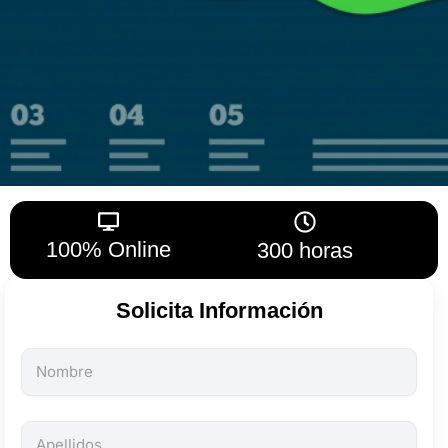
100% Online
300 horas
Solicita Información
Todos
los
campos
son