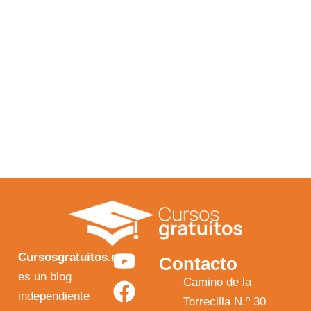
Y
F
I
X
Cursosgratuitos.es
Contacto
o
a
n
-
es un blog
Camino de la
independiente
u
c
s
t
Torrecilla N.º 30