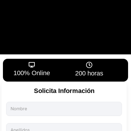
100% Online
200 horas
Solicita Información
Todos
los
campos
son