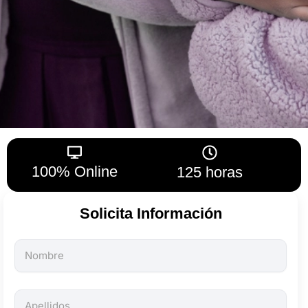
100% Online
125 horas
Solicita Información
Todos
los
campos
son