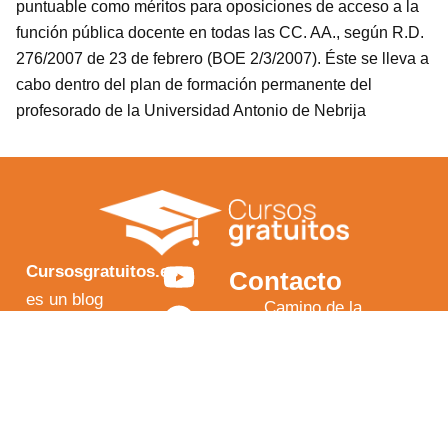
puntuable como méritos para oposiciones de acceso a la
función pública docente en todas las CC. AA., según R.D.
276/2007 de 23 de febrero (BOE 2/3/2007). Éste se lleva a
cabo dentro del plan de formación permanente del
profesorado de la Universidad Antonio de Nebrija
Y
F
I
X
Cursosgratuitos.es
Contacto
o
a
n
-
es un blog
Camino de la
independiente
u
c
s
t
Torrecilla N.º 30
que te ayuda
t
e
t
w
EDIFICIO EDUCA
a encontrar la
EDTECH,
u
b
a
i
mejor formación
Oficina 34, C.P.
b
o
g
t
según tu
18200, Maracena