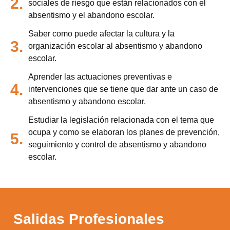
2.
sociales de riesgo que están relacionados con el
absentismo y el abandono escolar.
Utilizamos cookies para ofrecerte la mejor
Saber como puede afectar la cultura y la
experiencia en nuestra web.
3.
organización escolar al absentismo y abandono
Puedes aprender más sobre qué cookies
utilizamos o desactivarlas en los
ajustes
.
escolar.
Aprender las actuaciones preventivas e
Aceptar
4.
intervenciones que se tiene que dar ante un caso de
Rechazar
absentismo y abandono escolar.
Configurar
Estudiar la legislación relacionada con el tema que
ocupa y como se elaboran los planes de prevención,
5.
seguimiento y control de absentismo y abandono
escolar.
Salidas Profesionales