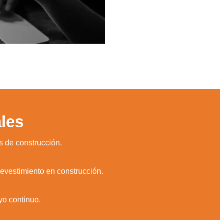
les
s de construcción.
revestimiento en construcción.
yo continuo.