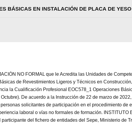
Aceptar
Rechazar
Configurar
ES BÁSICAS EN INSTALACIÓN DE PLACA DE YES
CIÓN NO FORMAL que le Acredita las Unidades de Competenci
sicas de Revestimientos Ligeros y Técnicos en Construcción,
encia la Cualificación Profesional EOC578_1 Operaciones Bási
ctubre). De acuerdo a la Instrucción de 22 de marzo de 2022, p
 personas solicitantes de participación en el procedimiento de
 experiencia laboral o vías no formales de formación. INST
ticipante del fichero de entidades del Sepe, Ministerio de T