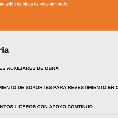
stalación de placa de yeso laminado.
ria
ES AUXILIARES DE OBRA
AMIENTO DE SOPORTES PARA REVESTIMIENTO EN
MENTOS LIGEROS CON APOYO CONTINUO
zamos cookies para ofrecerte la mejor experiencia en nuestr
aprender más sobre qué cookies utilizamos o desactivarla
ajustes
.