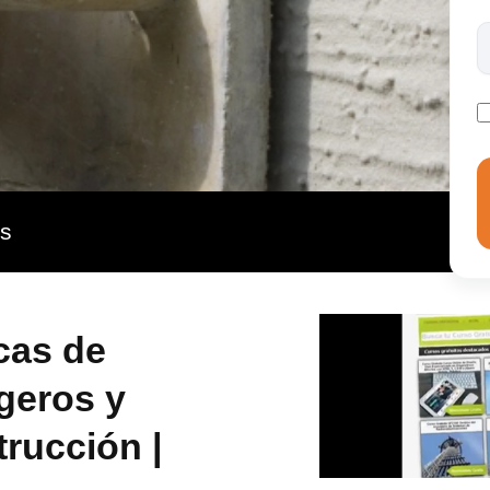
as
cas de
geros y
rucción |