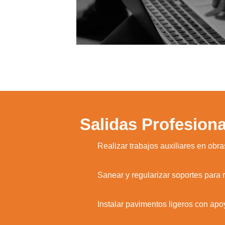
Salidas Profesiona
1.
Realizar trabajos auxiliares en obra
2.
Sanear y regularizar soportes para 
3.
Instalar pavimentos ligeros con apo