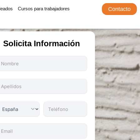
leados
Cursos para trabajadores
Contacto
Solicita Información
odos
os
ampos
on
bligatorios.