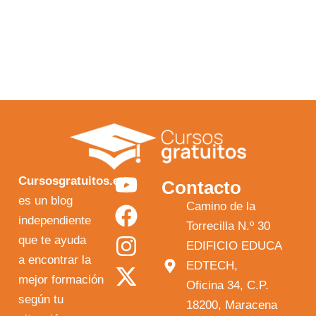
Y
F
I
X
Cursosgratuitos.es
Contacto
o
a
n
-
es un blog
Camino de la
independiente
u
c
s
t
Torrecilla N.º 30
que te ayuda
t
e
t
w
EDIFICIO EDUCA
a encontrar la
EDTECH,
u
b
a
i
mejor formación
Oficina 34, C.P.
b
o
g
t
según tu
18200, Maracena