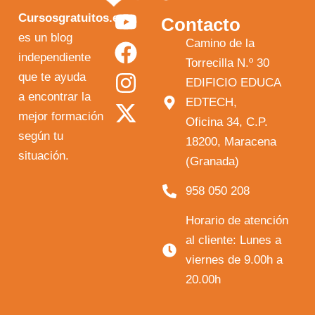
Y
F
I
X
Cursosgratuitos.es
Contacto
o
a
n
-
es un blog
Camino de la
independiente
u
c
s
t
Torrecilla N.º 30
que te ayuda
t
e
t
w
EDIFICIO EDUCA
a encontrar la
EDTECH,
u
b
a
i
mejor formación
Oficina 34, C.P.
b
o
g
t
según tu
18200, Maracena
e
o
r
t
situación.
(Granada)
k
a
e
958 050 208
m
r
Horario de atención
al cliente: Lunes a
viernes de 9.00h a
20.00h