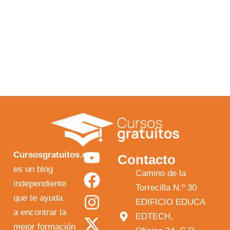
Y
F
I
X
Cursosgratuitos.es
Contacto
o
a
n
-
es un blog
Camino de la
independiente
u
c
s
t
Torrecilla N.º 30
que te ayuda
t
e
t
w
EDIFICIO EDUCA
a encontrar la
EDTECH,
u
b
a
i
mejor formación