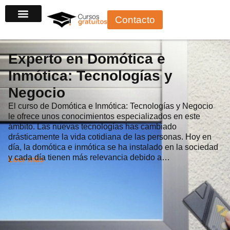
Ir
Contacto
al
contenido
Experto en Domótica e
Inmótica: Tecnologías y
Negocio
El curso de Domótica e Inmótica: Tecnologías y Negocio
le ofrece unos conocimientos especializados en este
ámbito. Las nuevas tecnologías has cambiado
drásticamente la vida cotidiana de las personas. Hoy en
día, la domótica e inmótica se ha instalado en la sociedad
y cada día tienen más relevancia debido a…
Leer más