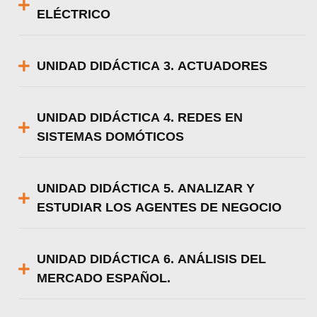
ELÉCTRICO
Utilizamos cookies para ofrecerte la mejor
experiencia en nuestra web.
UNIDAD DIDÁCTICA 3. ACTUADORES
Puedes aprender más sobre qué cookies
utilizamos o desactivarlas en los
ajustes
.
UNIDAD DIDÁCTICA 4. REDES EN
Aceptar
SISTEMAS DOMÓTICOS
Rechazar
Configurar
UNIDAD DIDÁCTICA 5. ANALIZAR Y
ESTUDIAR LOS AGENTES DE NEGOCIO
UNIDAD DIDÁCTICA 6. ANÁLISIS DEL
MERCADO ESPAÑOL.