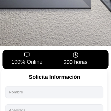
100% Online
200 horas
Solicita Información
Todos
los
campos
son