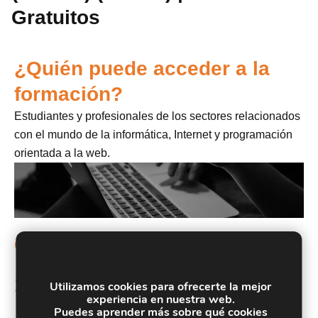
Gratuitos
¿Quién puede acceder a la
formación?
Estudiantes y profesionales de los sectores relacionados
con el mundo de la informática, Internet y programación
orientada a la web.
Objetivos
Conocer los aspectos generales de la programación
1.
en Java, la estructura de sus programas y la sintaxis
Utilizamos cookies para ofrecerte la mejor
experiencia en nuestra web.
de programación
Puedes aprender más sobre qué cookies