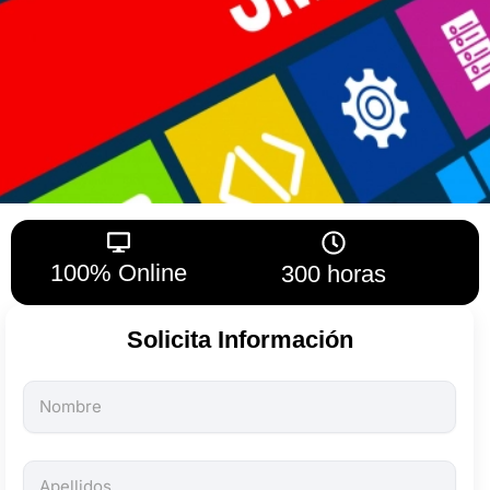
100% Online
300 horas
Solicita Información
Todos
los
campos
son