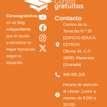
Y
F
I
X
Cursosgratuitos.es
Contacto
o
a
n
-
es un blog
Camino de la
independiente
u
c
s
t
Torrecilla N.º 30
que te ayuda
t
e
t
w
EDIFICIO EDUCA
a encontrar la
EDTECH,
u
b
a
i
mejor formación
Oficina 34, C.P.
b
o
g
t
según tu
18200, Maracena
e
o
r
t
situación.
(Granada)
k
a
e
958 050 208
m
r
Horario de atención
al cliente: Lunes a
viernes de 9.00h a
20.00h