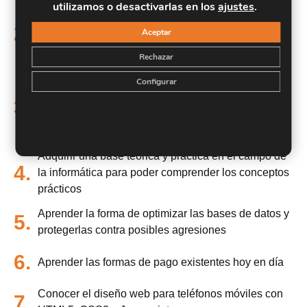
utilizamos o desactivarlas en los
ajustes
.
Controlar errores inesperados a la hora de realizar
un programa y saber encauzar estos errores para
2.
Aceptar
que la aplicación no tenga una finalización
Rechazar
inesperada
Configurar
Hacer desarrollos utilizando colecciones Java, que
facilitan el tratamiento, almacenamiento,
3.
recuperación, etc. de los objetos creados y facilitan
la programación
Adquirir una base teórica y práctica en el campo de
4.
la informática para poder comprender los conceptos
prácticos
Aprender la forma de optimizar las bases de datos y
5.
protegerlas contra posibles agresiones
6.
Aprender las formas de pago existentes hoy en día
Conocer el diseño web para teléfonos móviles con
7.