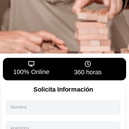
100% Online
360 horas
Solicita Información
Todos
los
campos
son