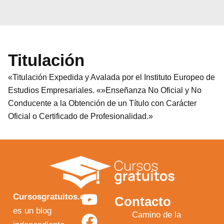
Titulación
«Titulación Expedida y Avalada por el Instituto Europeo de
Estudios Empresariales. «»Enseñanza No Oficial y No
Conducente a la Obtención de un Título con Carácter
Oficial o Certificado de Profesionalidad.»
Y
F
I
X
Cursosgratuitos.es
Contacto
o
a
n
-
es un blog
Camino de la