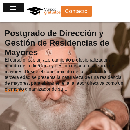
Ir
Contacto
al
contenido
Postgrado de Dirección y
Gestión de Residencias de
Mayores
El curso ofrece un acercamiento profesionalizador al
mundo de la direccion y gestión de una residencia de
mayores. Desde el conocimiento de la realidad de la
tercera edad se presenta la naturaleza de una residencia
de mayores, para ubicar en ella la labor directiva como un
elemento dinamizador de su…
Leer más