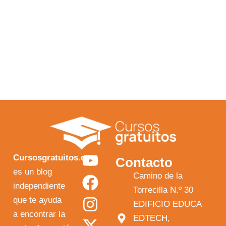
Y
F
I
X
Cursosgratuitos.es
Contacto
o
a
n
-
es un blog
Camino de la
independiente
u
c
s
t
Torrecilla N.º 30
que te ayuda
t
e
t
w
EDIFICIO EDUCA
a encontrar la
EDTECH,
u
b
a
i