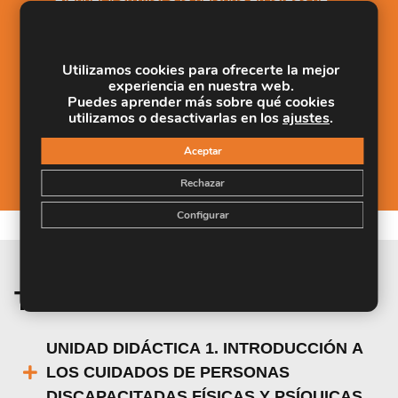
2.
cuidado general, higiene, alimentación, etc.
Desarrollar pautas de comportamiento y
3.
Utilizamos cookies para ofrecerte la mejor
habilidades sociales.
experiencia en nuestra web.
Puedes aprender más sobre qué cookies
Conocer los diferentes ámbitos laborales en los
utilizamos o desactivarlas en los
ajustes
.
4.
que un cuidador de personas discapacitadas
puede ejercer su labor.
Aceptar
Rechazar
Configurar
Temario de la materia
UNIDAD DIDÁCTICA 1. INTRODUCCIÓN A
LOS CUIDADOS DE PERSONAS
DISCAPACITADAS FÍSICAS Y PSÍQUICAS