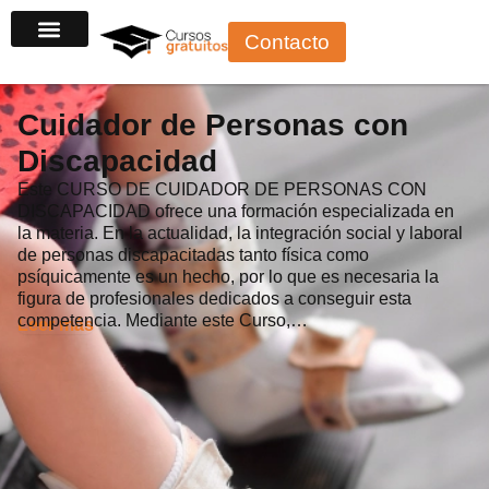
Ir
Contacto
al
contenido
Cuidador de Personas con
Discapacidad
Este CURSO DE CUIDADOR DE PERSONAS CON
DISCAPACIDAD ofrece una formación especializada en
la materia. En la actualidad, la integración social y laboral
de personas discapacitadas tanto física como
psíquicamente es un hecho, por lo que es necesaria la
figura de profesionales dedicados a conseguir esta
competencia. Mediante este Curso,…
Leer más