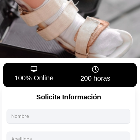
100% Online
200 horas
Solicita Información
Todos
los
campos
son