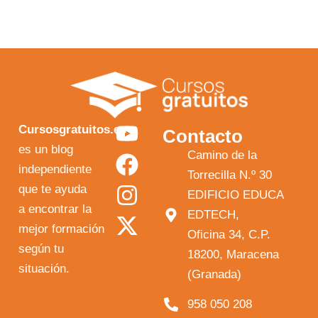
Y
F
I
X
Cursosgratuitos.es
Contacto
o
a
n
-
es un blog
Camino de la
independiente
u
c
s
t
Torrecilla N.º 30
que te ayuda
t
e
t
w
EDIFICIO EDUCA
a encontrar la
EDTECH,
u
b
a
i
mejor formación
Oficina 34, C.P.
b
o
g
t
según tu
18200, Maracena
e
o
r
t
situación.
(Granada)
k
a
e
958 050 208
m
r