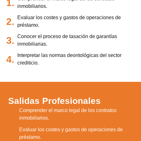
1.
inmobiliarios.
Evaluar los costes y gastos de operaciones de
2.
préstamo.
Conocer el proceso de tasación de garantías
3.
inmobiliarias.
Interpretar las normas deontológicas del sector
4.
crediticio.
Salidas Profesionales
Comprender el marco legal de los contratos
1.
inmobiliarios.
Evaluar los costes y gastos de operaciones de
2.
préstamo.