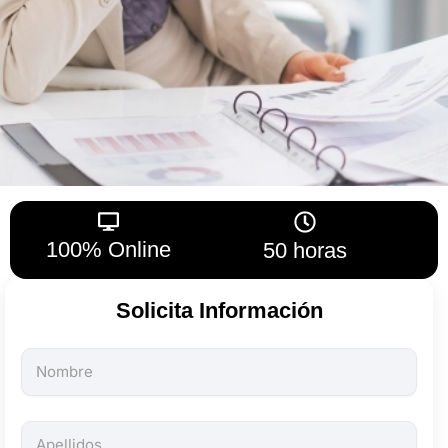
100% Online
50 horas
Solicita Información
Todos
los
campos
son