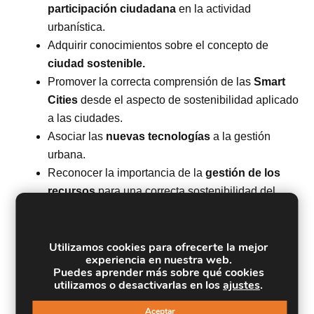
participación ciudadana
en la actividad
urbanística.
Adquirir conocimientos sobre el concepto de
ciudad sostenible.
Promover la correcta comprensión de las
Smart
Cities
desde el aspecto de sostenibilidad aplicado
a las ciudades.
Asociar las
nuevas tecnologías
a la gestión
urbana.
Reconocer la importancia de la
gestión de los
recursos
para una correcta sostenibilidad del
territorio.
Profundizar en la aplicación de la
arquitectura
Utilizamos cookies para ofrecerte la mejor
sostenible
mediante técnicas constructivas y
experiencia en nuestra web.
materiales sostenibles.
Puedes aprender más sobre qué cookies
Adquirir conocimientos sobre las edificaciones
utilizamos o desactivarlas en los
ajustes
.
como
sistemas energéticos
.
Aceptar