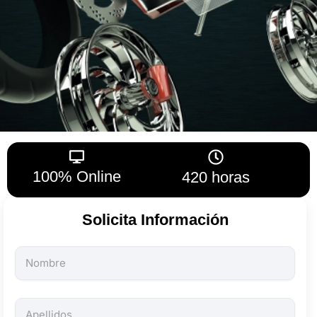
100% Online
420 horas
Solicita Información
Todos
los
campos
son