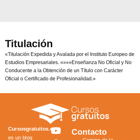
Titulación
«Titulación Expedida y Avalada por el Instituto Europeo de
Estudios Empresariales. «»»»Enseñanza No Oficial y No
Conducente a la Obtención de un Título con Carácter
Oficial o Certificado de Profesionalidad.»
Y
F
I
X
Cursosgratuitos.es
Contacto
o
a
n
-
es un blog