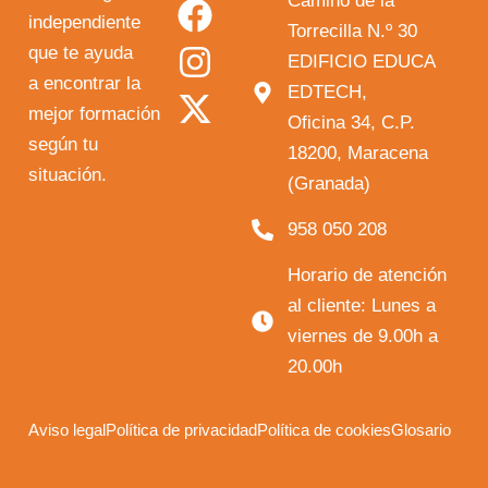
Camino de la
independiente
u
c
s
t
Torrecilla N.º 30
que te ayuda
t
e
t
w
EDIFICIO EDUCA
a encontrar la
EDTECH,
u
b
a
i
mejor formación
Oficina 34, C.P.
b
o
g
t
según tu
18200, Maracena
e
o
r
t
situación.
(Granada)
k
a
e
958 050 208
m
r
Horario de atención
al cliente: Lunes a
viernes de 9.00h a
20.00h
Aviso legal
Política de privacidad
Política de cookies
Glosario