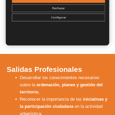
Adquirir conocimientos sobre instalaciones de
Rechazar
autoconsumo eléctrico con energías renovables.
Analizar la relevancia de la
domótica
en el ahorro
Configurar
energético.
Crear en base a criterios validos propuestas de
diseño que favorezcan la
Salidas Profesionales
Desarrollar los conocimientos necesarios
sobre la
ordenación, planes y gestión del
territorio.
Reconocer la importancia de las
iniciativas y
la participación ciudadana
en la actividad
urbanística.