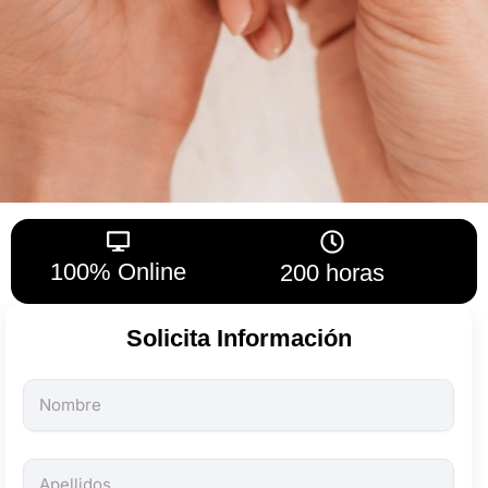
100% Online
200 horas
Solicita Información
Todos
los
campos
son