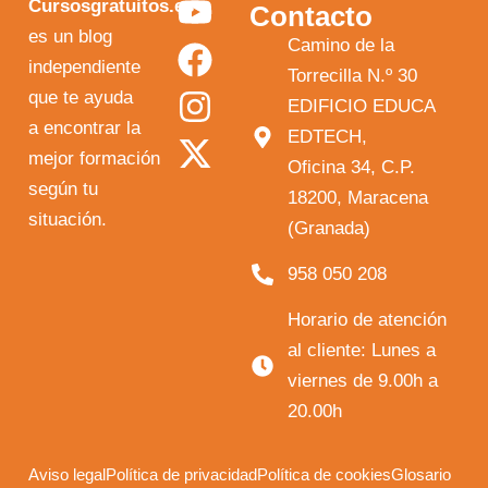
Y
F
I
X
Cursosgratuitos.es
Contacto
o
a
n
-
es un blog
Camino de la
independiente
u
c
s
t
Torrecilla N.º 30
que te ayuda
t
e
t
w
EDIFICIO EDUCA
a encontrar la
EDTECH,
u
b
a
i
mejor formación
Oficina 34, C.P.
b
o
g
t
según tu
18200, Maracena
e
o
r
t
situación.
(Granada)
k
a
e
958 050 208
m
r
Horario de atención
al cliente: Lunes a
viernes de 9.00h a
20.00h
Aviso legal
Política de privacidad
Política de cookies
Glosario