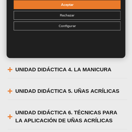
UNIDAD DIDÁCTICA 2. ANATOMÍA Y
Aceptar
ALTERACIONES DE LAS UÑAS
Rechazar
Configurar
UNIDAD DIDÁCTICA 3. ESPACIOS DE
TRABAJO, ÚTILES Y COSMÉTICOS
EMPLEADOS EN LA MANICURA
UNIDAD DIDÁCTICA 4. LA MANICURA
UNIDAD DIDÁCTICA 5. UÑAS ACRÍLICAS
UNIDAD DIDÁCTICA 6. TÉCNICAS PARA
LA APLICACIÓN DE UÑAS ACRÍLICAS