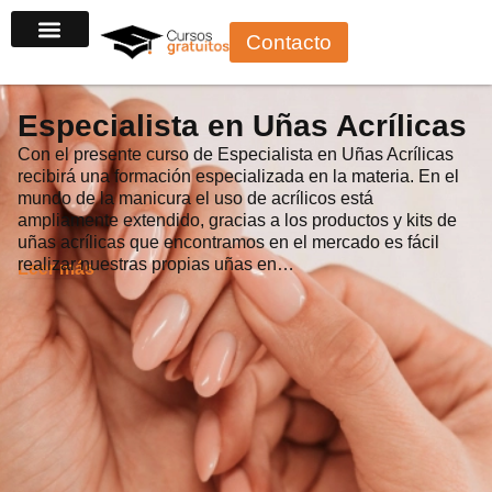
Ir
Contacto
al
contenido
Especialista en Uñas Acrílicas
Con el presente curso de Especialista en Uñas Acrílicas
recibirá una formación especializada en la materia. En el
mundo de la manicura el uso de acrílicos está
ampliamente extendido, gracias a los productos y kits de
uñas acrílicas que encontramos en el mercado es fácil
realizar nuestras propias uñas en…
Leer más