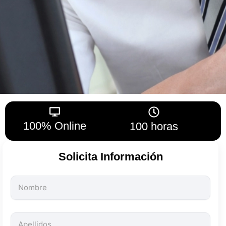
100% Online
100 horas
Solicita Información
Todos
los
campos
son