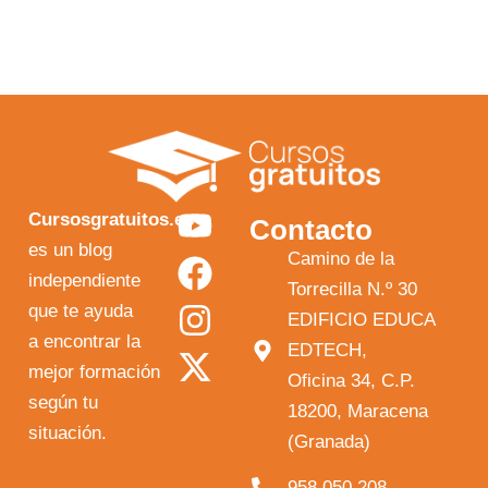
Y
F
I
X
Cursosgratuitos.es
Contacto
o
a
n
-
es un blog
Camino de la
independiente
u
c
s
t
Torrecilla N.º 30
que te ayuda
t
e
t
w
EDIFICIO EDUCA
a encontrar la
EDTECH,
u
b
a
i
mejor formación
Oficina 34, C.P.
b
o
g
t
según tu
18200, Maracena
e
o
r
t
situación.
(Granada)
k
a
e
958 050 208