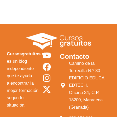
Y
F
I
X
Cursosgratuitos.es
Contacto
o
a
n
-
es un blog
Camino de la
independiente
u
c
s
t
Torrecilla N.º 30
que te ayuda
t
e
t
w
EDIFICIO EDUCA
a encontrar la
EDTECH,
u
b
a
i
mejor formación
Oficina 34, C.P.
b
o
g
t
según tu
18200, Maracena
e
o
r
t
situación.
(Granada)
k
a
e