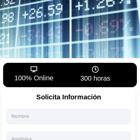
100% Online
300 horas
Solicita Información
Todos
los
campos
son