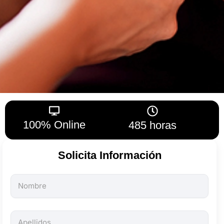
100% Online
485 horas
Solicita Información
Todos
los
campos
son