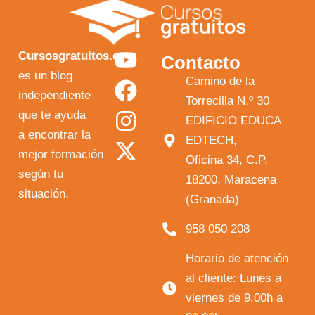
Y
F
I
X
Cursosgratuitos.es
Contacto
o
a
n
-
es un blog
Camino de la
independiente
u
c
s
t
Torrecilla N.º 30
que te ayuda
t
e
t
w
EDIFICIO EDUCA
a encontrar la
EDTECH,
u
b
a
i
mejor formación
Oficina 34, C.P.
b
o
g
t
según tu
18200, Maracena
e
o
r
t
situación.
(Granada)
k
a
e
958 050 208
m
r
Horario de atención
al cliente: Lunes a
viernes de 9.00h a