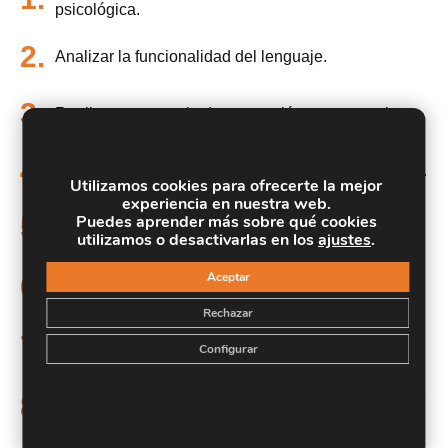
psicológica.
2.
Analizar la funcionalidad del lenguaje.
3.
Realizar una terapia de aceptación y compromiso.
4.
Conocer las confrontaciones del enfoque contextual.
Utilizamos cookies para ofrecerte la mejor
experiencia en nuestra web.
5.
Puedes aprender más sobre qué cookies
Introducir la psicología como disciplina.
utilizamos o desactivarlas en los
ajustes
.
Conocer el proceso de evaluación e intervención en
Aceptar
6.
psicología.
Rechazar
Determinar los orígenes de las terapias
7.
Configurar
contextuales.
Especificar las principales características que define
8.
las terapias contextuales.