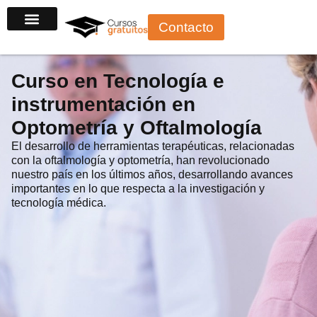
Ir
Contacto
al
contenido
Curso en Tecnología e
instrumentación en
Optometría y Oftalmología
El desarrollo de herramientas terapéuticas, relacionadas
con la oftalmología y optometría, han revolucionado
nuestro país en los últimos años, desarrollando avances
importantes en lo que respecta a la investigación y
tecnología médica.