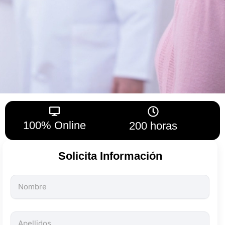
100% Online
200 horas
Solicita Información
Todos
los
campos
son