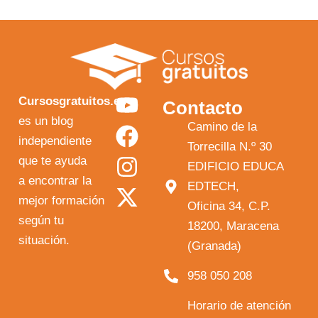
Y
F
I
X
Cursosgratuitos.es
Contacto
o
a
n
-
es un blog
Camino de la
independiente
u
c
s
t
Torrecilla N.º 30
que te ayuda
t
e
t
w
EDIFICIO EDUCA
a encontrar la
EDTECH,
u
b
a
i
mejor formación
Oficina 34, C.P.
b
o
g
t
según tu
18200, Maracena
e
o
r
t
situación.
(Granada)
k
a
e
958 050 208
m
r
Horario de atención