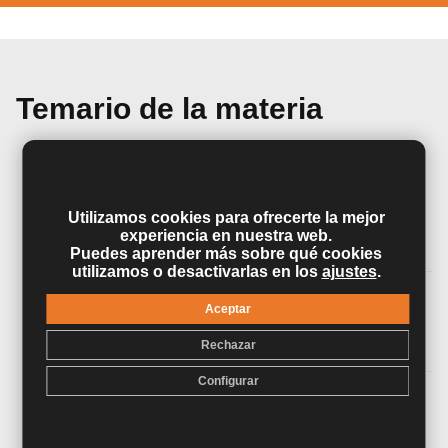
Temario de la materia
UNIDAD DIDÁCTICA 1. HISTORIA DE LA
ÓPTICA Y DESARROLLO DE LA
OFTALMOLOGÍA COMO DISCIPLINA
Utilizamos cookies para ofrecerte la mejor
experiencia en nuestra web.
MÉDICA
Puedes aprender más sobre qué cookies
utilizamos o desactivarlas en los
ajustes
.
Aceptar
UNIDAD DIÁCTICA 2.ALTERACIONES DE
LA VISIÓN
Rechazar
Configurar
UNIDAD DIDÁCTICA 3. INSTRUMENTOS Y
EQUIPOS DE USO OPTOMÉTRICO