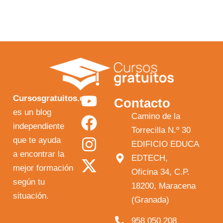
Y
F
I
X
Cursosgratuitos.es
Contacto
o
a
n
-
es un blog
Camino de la
independiente
u
c
s
t
Torrecilla N.º 30
que te ayuda
t
e
t
w
EDIFICIO EDUCA
a encontrar la
EDTECH,
u
b
a
i
mejor formación
Oficina 34, C.P.
b
o
g
t
según tu
18200, Maracena
e
o
r
t
situación.
(Granada)
k
a
e
958 050 208