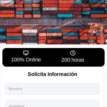
100% Online
200 horas
Solicita Información
Todos
los
campos
son