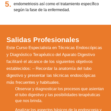
5.
endometriosis así como el tratamiento específico
según la fase de la enfermedad.
Salidas Profesionales
Este Curso Especialista en Técnicas Endoscópicas
y Diagnóstico Terapéutico del Aparato Digestivo
facilitaré el alcance de los siguientes objetivos
establecidos: – Recordar la anatomía del tubo
digestivo y presentar las técnicas endoscópicas
más frecuentes y habituales.
Observar y diagnosticar los procesos que asientan
1.
el tubo digestivo y las posibilidades terapéuticas
que nos brinda.
Analizar los aspectos básicos de la endoscopia y