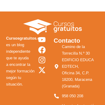
Y
F
I
X
Cursosgratuitos.es
Contacto
o
a
n
-
es un blog
Camino de la
independiente
u
c
s
t
Torrecilla N.º 30
que te ayuda
t
e
t
w
EDIFICIO EDUCA
a encontrar la
EDTECH,
u
b
a
i
mejor formación
Oficina 34, C.P.
b
o
g
t
según tu
18200, Maracena
e
o
r
t
situación.
(Granada)
k
a
e
958 050 208
m
r