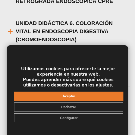
RETRÓGRADA ENDOSCÓPICA CPRE
UNIDAD DIDÁCTICA 6. COLORACIÓN
VITAL EN ENDOSCOPIA DIGESTIVA
(CROMOENDOSCOPIA)
UNIDAD DIDÁCTICA 7. LOCALIZACIÓN Y
Utilizamos cookies para ofrecerte la mejor
DENOMINACIÓN DE ALGUNAS
experiencia en nuestra web.
ENFERMEDADES DIGESTIVAS I
Puedes aprender más sobre qué cookies
utilizamos o desactivarlas en los
ajustes
.
Aceptar
UNIDAD DIDÁCTICA 8. LOCALIZACIÓN Y
Rechazar
DENOMINACIÓN DE ALGUNAS
ENFERMEDADES DIGESTIVAS II
Configurar