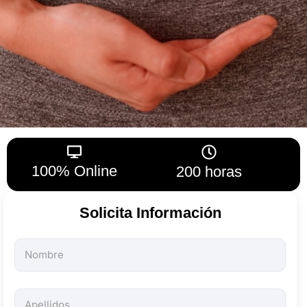
100% Online
200 horas
Solicita Información
Todos
los
campos
son