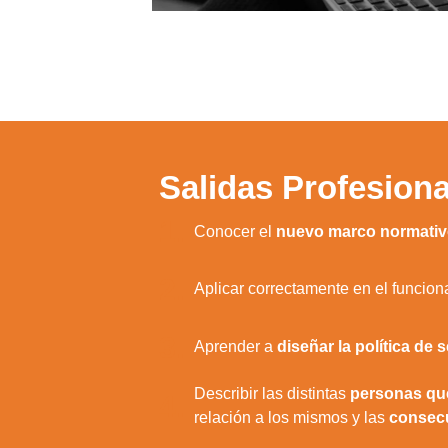
Salidas Profesiona
1.
Conocer el
nuevo marco normativo
2.
Aplicar correctamente en el funcio
3.
Aprender a
diseñar la política de 
Describir las distintas
personas que
4.
relación a los mismos y las
consecu