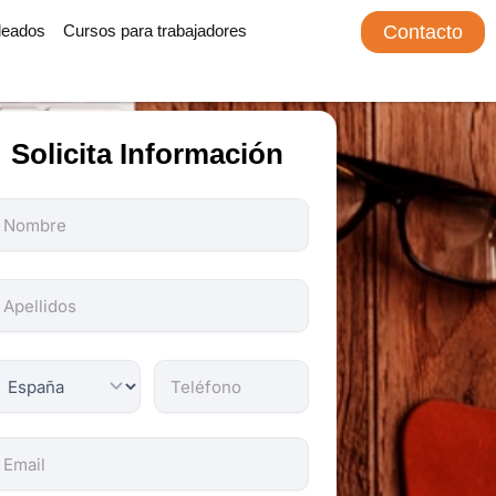
leados
Cursos para trabajadores
Contacto
Solicita Información
odos
os
ampos
on
bligatorios.