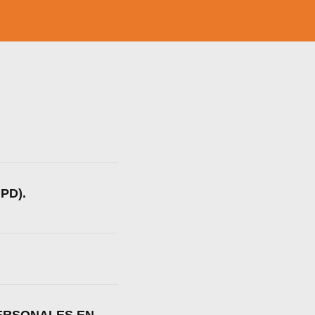
PD).
a web.
s en los