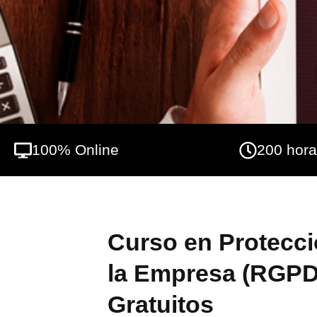
tratamientos derivados de una oferta de bi
El Reglamento UE 2016/679 unifica y mode
para los Estados miembros, por lo que se 
ofrece una formación en profundidad en dic
datos de las organizaciones.
100% Online
200 hor
Curso en Protecci
la Empresa (RGPD
Gratuitos