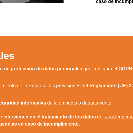
caso de incumpl
les
 de protección de datos personales
que configura el
GDPR
namiento de la Empresa las previsiones del
Reglamento (UE) 2
seguridad informativa
de la empresa o departamento.
 intervienen en el tratamiento de los datos
de carácter perso
encias en caso de incumplimiento
.