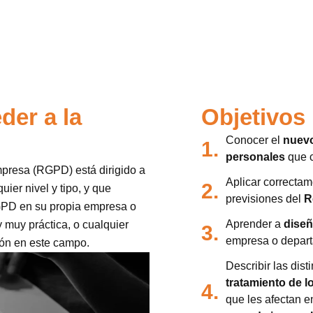
der a la
Objetivos
Conocer el
nuevo
1.
personales
que c
mpresa (RGPD) está dirigido a
Aplicar correctam
2.
ier nivel y tipo, y que
previsiones del
R
RGPD en su propia empresa o
Aprender a
diseña
 muy práctica, o cualquier
3.
empresa o depar
ión en este campo.
Describir las dist
tratamiento de l
4.
que les afectan e