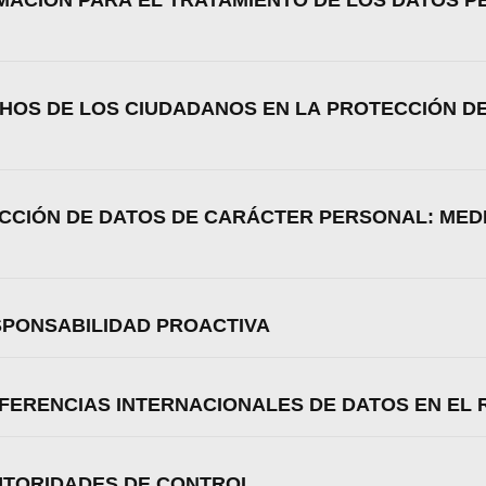
TIMACIÓN PARA EL TRATAMIENTO DE LOS DATOS 
Aceptar
Rechazar
Configurar
CHOS DE LOS CIUDADANOS EN LA PROTECCIÓN D
ECCIÓN DE DATOS DE CARÁCTER PERSONAL: MED
ESPONSABILIDAD PROACTIVA
SFERENCIAS INTERNACIONALES DE DATOS EN EL
AUTORIDADES DE CONTROL