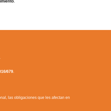
imiento
.
.
016/679
.
nal, las obligaciones que les afectan en