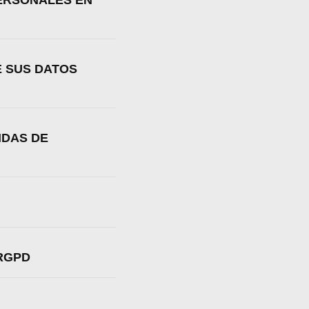
PERSONALES EN
E SUS DATOS
IDAS DE
 RGPD