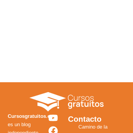
Y
F
I
X
Cursosgratuitos.es
Contacto
o
a
n
-
es un blog
Camino de la
independiente