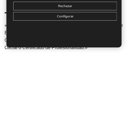
Rechazar
Titulación
Configurar
«Titulación Expedida y Avalada por el Instituto Europeo de
Estudios Empresariales. «»»»Enseñanza No Oficial y No
Conducente a la Obtención de un Título con Carácter
Oficial o Certificado de Profesionalidad.»