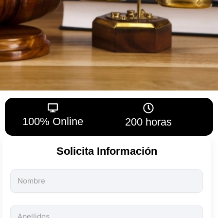
100% Online
200 horas
Solicita Información
Todos
los
campos
son