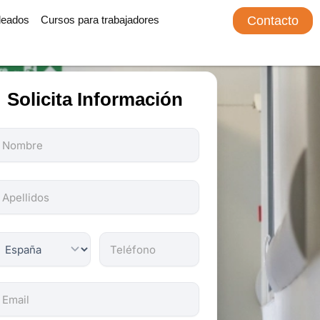
leados
Cursos para trabajadores
Contacto
Solicita Información
odos
os
ampos
on
bligatorios.