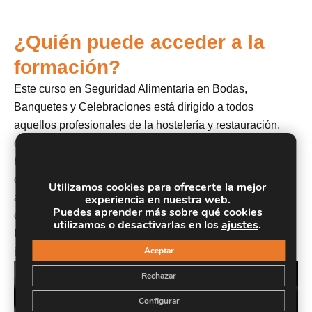
¿Quién puede acceder a la
formación?
Este curso en Seguridad Alimentaria en Bodas,
Banquetes y Celebraciones está dirigido a todos
aquellos profesionales de la hostelería y restauración,
cuya tarea requiere la manipulación directa de las
bebidas y alimentos que sirven en sus locales y servicios
de catering y buffet para eventos y celebraciones,
Utilizamos cookies para ofrecerte la mejor
además está dirigido a conocer qué medidas deben
experiencia en nuestra web.
Puedes aprender más sobre qué cookies
cumplir respecto a la nueva normativa sobre alérgenos.
utilizamos o desactivarlas en los
ajustes
.
Del mismo modo, está dirigido a cualquier persona
Aceptar
interesada en este sector laboral.
Rechazar
Configurar