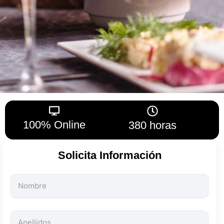
100% Online
380 horas
Solicita Información
Todos
los
campos
son