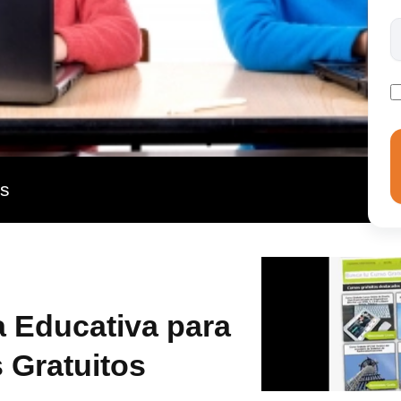
M podrás trabajar en un Entorno Personal de
nista, avalado por un amplio grupo de tutores
as
 Educativa para
 Gratuitos