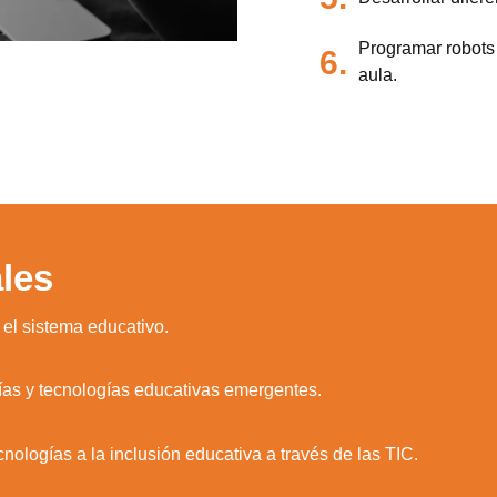
Programar robots
6.
aula.
les
 el sistema educativo.
ías y tecnologías educativas emergentes.
nologías a la inclusión educativa a través de las TIC.