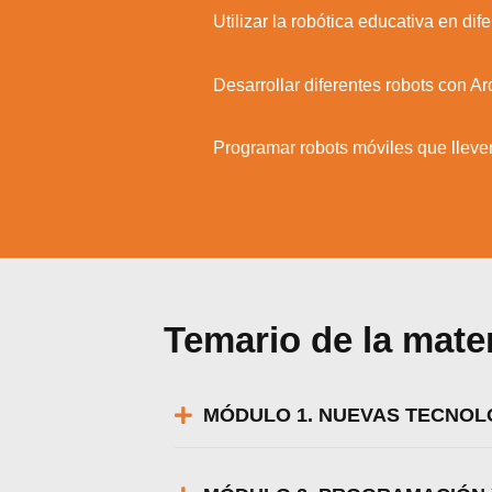
4.
Utilizar la robótica educativa en di
5.
Desarrollar diferentes robots con Ar
6.
Programar robots móviles que lleve
Temario de la mate
MÓDULO 1. NUEVAS TECNOLO
Utili
Puedes 