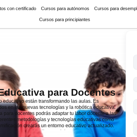
tos con certificado
Cursos para autónomos
Cursos para desemp
Cursos para principiantes
T
l
c
s
Educativa para Docentes
o
o educativo están transformando las aulas. Es
os en las nuevas tecnologías y la robótica educativa.
a para docentes podrás adaptar tu labor docente a las
ferentes metodologías y tecnologías educativas como
amificación crearás un entorno educativo actualizado.
g que te permitan llevar tu labor docente a otro nivel