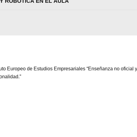
Y ROBÓTICA EN EL AULA
Aceptar
Rechazar
Configurar
ituto Europeo de Estudios Empresariales “Enseñanza no oficial y
ionalidad.”