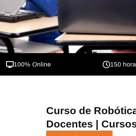
gracias a la robótica educativa. En INESE
Aprendizaje donde el alumno es el protago
especialistas en el sector.
100% Online
150 hor
Curso de Robótica
Docentes | Cursos