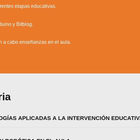
ferentes etapas educativas.
duino y Bitblog.
n a cabo enseñanzas en el aula.
ria
GÍAS APLICADAS A LA INTERVENCIÓN EDUCATIV
zamos cookies para ofrecerte la mejor experiencia en nuestr
aprender más sobre qué cookies utilizamos o desactivarla
ajustes
.