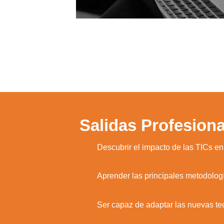
Salidas Profesiona
1.
Descubrir el impacto de las TICs en
2.
Aprender las principales metodolog
3.
Ser capaz de adaptar las nuevas tec