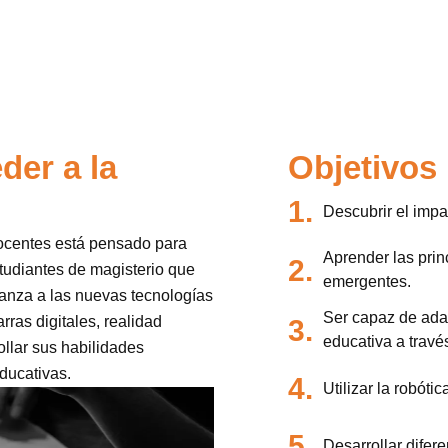
der a la
Objetivos
1.
Descubrir el impa
ocentes está pensado para
Aprender las prin
2.
tudiantes de magisterio que
emergentes.
anza a las nuevas tecnologías
Ser capaz de adap
arras digitales, realidad
3.
educativa a travé
llar sus habilidades
ducativas.
4.
Utilizar la robóti
5.
Desarrollar difere