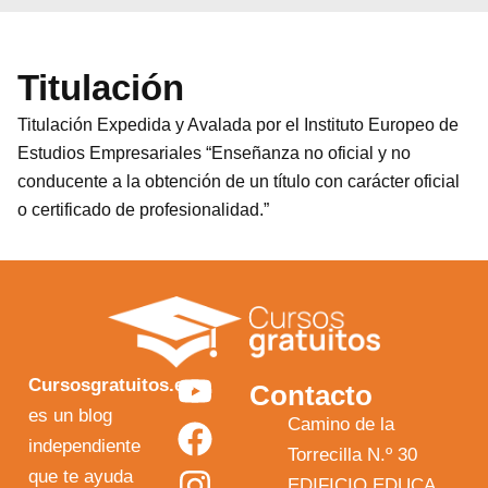
Titulación
Titulación Expedida y Avalada por el Instituto Europeo de
Estudios Empresariales “Enseñanza no oficial y no
conducente a la obtención de un título con carácter oficial
o certificado de profesionalidad.”
Y
F
I
X
Cursosgratuitos.es
Contacto
o
a
n
-
es un blog
Camino de la
independiente
u
c
s
t
Torrecilla N.º 30
que te ayuda
EDIFICIO EDUCA