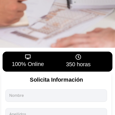
100% Online
350 horas
Solicita Información
Todos
los
campos
son