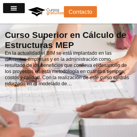
Ir
Contacto
al
contenido
Curso Superior en Cálculo de
Estructuras MEP
En la actualidad el BIM se está implantado en las
diferentes empresas y en la administración como
resultado de los beneficios que conlleva el desarrollo de
los proyectos en esta metodología en cuanto a tiempos,
costos y calidad. Con la realización de este curso saldrás
reforzado en el modelado de…
Leer más