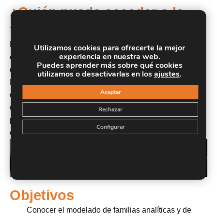
¿Quién puede acceder a la
formación?
El CURSO ONLINE EN ESTRUCTRUCTURAS Y MEP
Utilizamos cookies para ofrecerte la mejor
experiencia en nuestra web.
está dirigido a cualquier persona interesada en el
Puedes aprender más sobre qué cookies
desarrollo de proyectos de la edificación en metodología
utilizamos o desactivarlas en los
ajustes
.
BIM para la realización de los modelos de las disciplinas
Aceptar
de estructuras e instalaciones, así como a profesionales
que quieran elaborar sus proyectos en BIM y
Rechazar
permitiéndoles generar información de los modelos, todo
Configurar
ello desarrollándose con Revit.
Objetivos
Conocer el modelado de familias analíticas y de