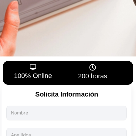
100% Online
200 horas
Solicita Información
Todos
los
campos
son