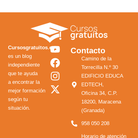
Y
F
I
X
Cursosgratuitos.es
Contacto
o
a
n
-
es un blog
Camino de la
independiente
u
c
s
t
Torrecilla N.º 30
que te ayuda
t
e
t
w
EDIFICIO EDUCA
a encontrar la
EDTECH,
u
b
a
i
mejor formación
Oficina 34, C.P.
b
o
g
t
según tu
18200, Maracena
e
o
r
t
situación.
(Granada)
k
a
e
958 050 208
m
r
Horario de atención