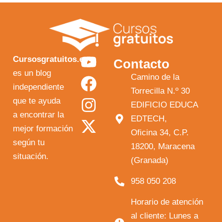
Y
F
I
X
Cursosgratuitos.es
Contacto
o
a
n
-
es un blog
Camino de la
independiente
u
c
s
t
Torrecilla N.º 30
que te ayuda
t
e
t
w
EDIFICIO EDUCA
a encontrar la
EDTECH,
u
b
a
i
mejor formación
Oficina 34, C.P.
b
o
g
t
según tu
18200, Maracena
e
o
r
t
situación.
(Granada)
k
a
e
958 050 208
m
r
Horario de atención
al cliente: Lunes a