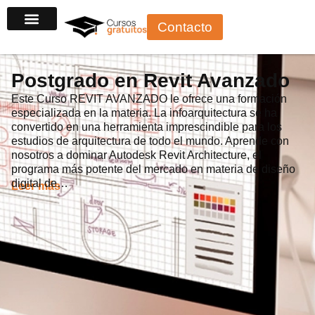
Ir
Contacto
al
contenido
Postgrado en Revit Avanzado
Este Curso REVIT AVANZADO le ofrece una formación
especializada en la materia. La infoarquitectura se ha
convertido en una herramienta imprescindible para los
estudios de arquitectura de todo el mundo. Aprende con
nosotros a dominar Autodesk Revit Architecture, el
programa más potente del mercado en materia de diseño
digital de…
Leer más