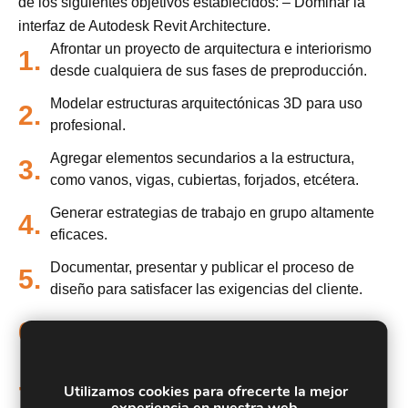
de los siguientes objetivos establecidos: – Dominar la
interfaz de Autodesk Revit Architecture.
Afrontar un proyecto de arquitectura e interiorismo
1.
desde cualquiera de sus fases de preproducción.
Modelar estructuras arquitectónicas 3D para uso
2.
profesional.
Agregar elementos secundarios a la estructura,
3.
como vanos, vigas, cubiertas, forjados, etcétera.
Generar estrategias de trabajo en grupo altamente
4.
eficaces.
Documentar, presentar y publicar el proceso de
5.
diseño para satisfacer las exigencias del cliente.
6.
Conocer a manejar Revit Estructural.
Aprender a modelar estructuras, tanto de hormigón
7.
Utilizamos cookies para ofrecerte la mejor
armado como metálicas con AUTODESK REVIT