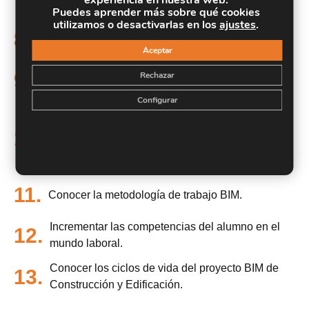
experiencia en nuestra web.
PARA INGENIERÍA ESTRUCTURAL
Puedes aprender más sobre qué cookies
utilizamos o desactivarlas en los
ajustes
.
8.
Conocer la interfaz de REVIT MEP.
Aceptar
Aprender sobre las diferentes disciplinas MEP y
9.
Rechazar
sistemas.
Configurar
Aprender a modelar sobre temas de fontanería
(ACS y AF) y calefacción; saneamiento y
10.
pluviales; climatización; y electricidad e
iluminación.
11.
Conocer la metodología de trabajo BIM.
Incrementar las competencias del alumno en el
12.
mundo laboral.
Conocer los ciclos de vida del proyecto BIM de
13.
Construcción y Edificación.