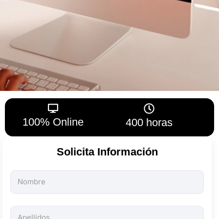
100% Online
400 horas
Solicita Información
Todos
los
campos
son