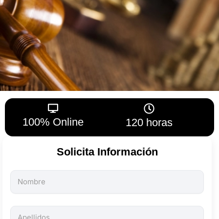
100% Online
120 horas
Solicita Información
Todos
los
campos
son