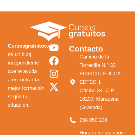
Y
F
I
X
Cursosgratuitos.es
Contacto
o
a
n
-
es un blog
Camino de la
independiente
u
c
s
t
Torrecilla N.º 30
que te ayuda
t
e
t
w
EDIFICIO EDUCA
a encontrar la
EDTECH,
u
b
a
i
mejor formación
Oficina 34, C.P.
b
o
g
t
según tu
18200, Maracena
e
o
r
t
situación.
(Granada)
k
a
e
958 050 208
m
r
Horario de atención