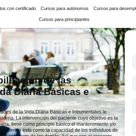
tos con certificado
Cursos para autónomos
Cursos para desemp
Cursos para principiantes
T
l
c
litación de las
s
ida Diaria Básicas e
o
dades de la Vida Diária Básicas e Intrumentales le
ateria. La intervención del paciente cuyo objetivo es la
iaria, tiene como principio básico el mantenimiento y/o
tendiendo ésta como la capacidad de los individuos de