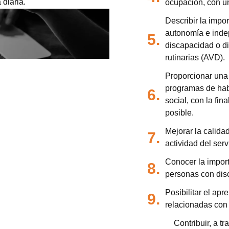
 diaria.
ocupación, con un
Describir la impo
autonomía e inde
5.
discapacidad o dif
rutinarias (AVD).
Proporcionar una 
programas de habi
6.
social, con la fi
posible.
Mejorar la calida
7.
actividad del ser
Conocer la import
8.
personas con dis
Posibilitar el apr
9.
relacionadas con 
Contribuir, a t