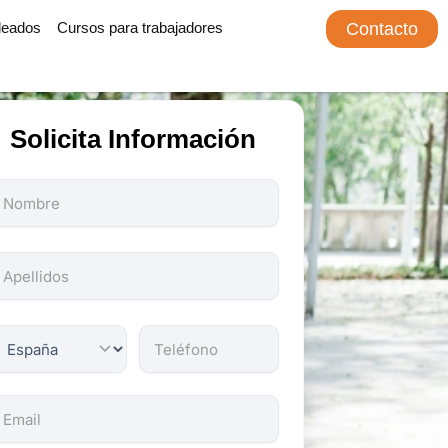
leados
Cursos para trabajadores
Contacto
Solicita Información
odos
os
ampos
on
bligatorios.