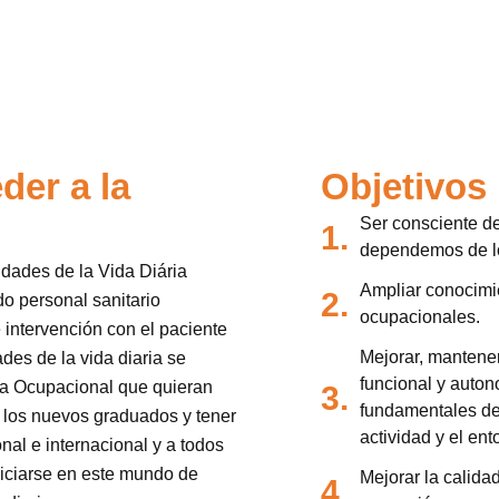
der a la
Objetivos
Ser consciente d
1.
dependemos de l
idades de la Vida Diária
Ampliar conocimi
2.
do personal sanitario
ocupacionales.
e intervención con el paciente
Mejorar, mantener
ades de la vida diaria se
funcional y auton
pia Ocupacional que quieran
3.
fundamentales de 
 los nuevos graduados y tener
actividad y el ent
al e internacional y a todos
niciarse en este mundo de
Mejorar la calida
4.