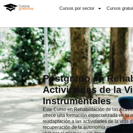
Ir
Cursos por sector
Cursos gratui
al
contenido
Postgrado en Rehabi
Actividades de la V
Instrumentales
Este Curso en Rehabilitación de las Activi
ofrece una formación especializada en la m
readaptación a las actividades de la vida d
recuperación de la autonomía personal, en