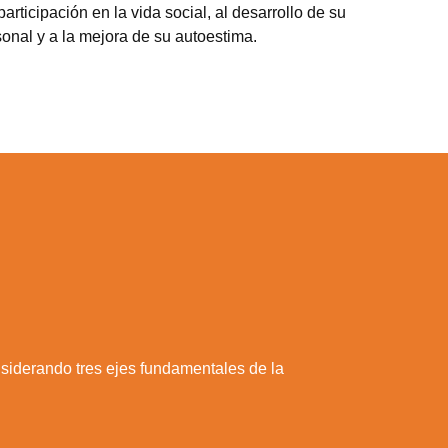
participación en la vida social, al desarrollo de su
onal y a la mejora de su autoestima.
nsiderando tres ejes fundamentales de la
a web.
s en los