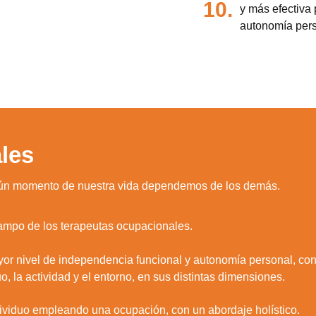
10.
y más efectiva 
autonomía pers
les
gún momento de nuestra vida dependemos de los demás.
ampo de los terapeutas ocupacionales.
yor nivel de independencia funcional y autonomía personal, co
o, la actividad y el entorno, en sus distintas dimensiones.
zamos cookies para ofrecerte la mejor experiencia en nuestr
aprender más sobre qué cookies utilizamos o desactivarla
dividuo empleando una ocupación, con un abordaje holístico.
ajustes
.