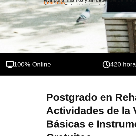
vivir por sí mismos y sin depender de la a
Leer más
Curso en Rehabilitación de las Actividades
que el alumno/a adquiera los conocimientos
recuperación de las personas de una mane
mantener su propio cuidado personal básico
100% Online
420 hor
Postgrado en Reha
Actividades de la 
Básicas e Instrum