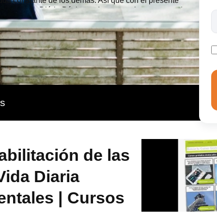
yuda constante de los demás. Así que con el presente
 de la Vida Diária Básicas e Intrumentales se pretende
 necesarios y suficientes para realizar la labor de
ra efectiva para ayudarles a que sean autónomos y
, su labor productiva, sus hobbies y vida social.
as
bilitación de las
Vida Diaria
entales | Cursos