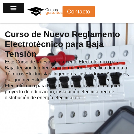
Ir
Contacto
al
contenido
Curso de Nuevo Reglamento
Electrotécnico para Baja
Tensión
Este Curso de Nuevo Reglamento Electrotécnico para
Baja Tensión le ofrece una formación específica dirigida a
Técnicos Electricistas, Ingenieros, Instaladores, Auxiliares,
etc. que necesiten conocer al detalle el Reglamento
Electrotécnico para Baja Tensión aplicable a cualquier
proyecto de edificación, instalación eléctrica, red de
distribución de energía eléctrica, etc.