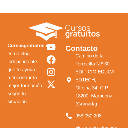
Y
F
I
X
Cursosgratuitos.es
Contacto
o
a
n
-
es un blog
Camino de la
independiente
u
c
s
t
Torrecilla N.º 30
que te ayuda
t
e
t
w
EDIFICIO EDUCA
a encontrar la
EDTECH,
u
b
a
i
mejor formación
Oficina 34, C.P.
b
o
g
t
según tu
18200, Maracena
e
o
r
t
situación.
(Granada)
k
a
e
958 050 208
m
r
Horario de atención