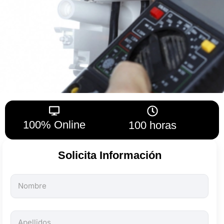
100% Online
100 horas
Solicita Información
Todos
los
campos
son