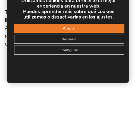
Titulación
Utilizamos cookies para ofrecerte la mejor
experiencia en nuestra web.
Puedes aprender más sobre qué cookies
TITULACIÓN expedida por EUROINNOVA
utilizamos o desactivarlas en los
ajustes
.
INTERNATIONAL ONLINE EDUCATION, miembro de la
AEEN (Asociación Española de Escuelas de Negocios) y
Aceptar
reconocido con la excelencia académica en educación
Rechazar
online por QS World University Rankings
Configurar