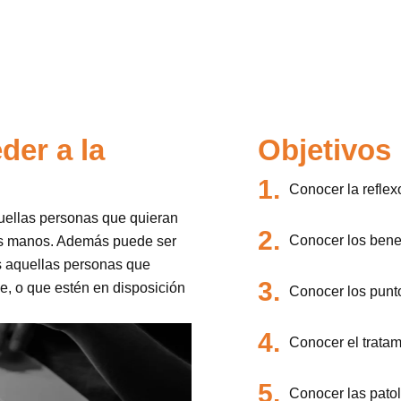
der a la
Objetivos
1.
Conocer la reflex
quellas personas que quieran
2.
Conocer los benefi
las manos. Además puede ser
s aquellas personas que
3.
e, o que estén en disposición
Conocer los punto
4.
Conocer el tratam
5.
Conocer las patol