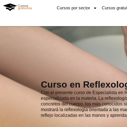
Ir
Cursos por sector
Cursos gratui
al
contenido
Curso en Reflexolo
Con el presente curso de Especialista en 
especializada en la materia. La reflexolog
concretos del cuerpo, los más conocidos so
mostrará la reflexología orientada a las m
reflejo localizadas en las manos y aprenda 