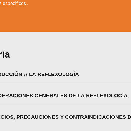
 específicos .
zamos cookies para ofrecerte la mejor experiencia en nuestr
aprender más sobre qué cookies utilizamos o desactivarla
ajustes
.
Aceptar
Rechazar
Configurar
ria
ODUCCIÓN A LA REFLEXOLOGÍA
IDERACIONES GENERALES DE LA REFLEXOLOGÍA
FICIOS, PRECAUCIONES Y CONTRAINDICACIONES D