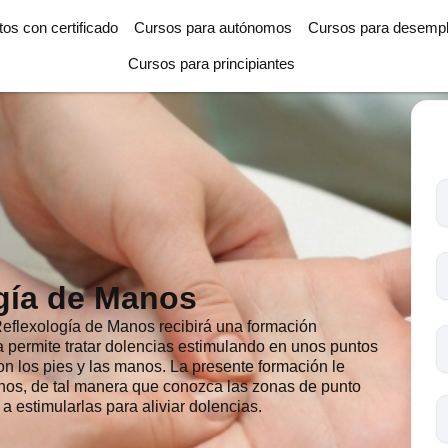
tos con certificado
Cursos para autónomos
Cursos para desemp
Cursos para principiantes
T
l
c
s
gía de Manos
o
Reflexología de Manos recibirá una formación
ía permite tratar dolencias estimulando en unos puntos
n los pies y las manos. La presente formación le
anos, de tal manera que conozca las zonas de punto
a estimularlas para aliviar dolencias.