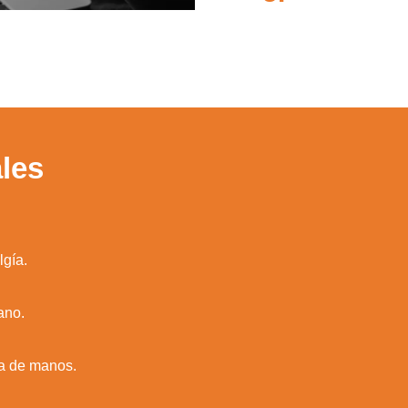
les
lgía.
ano.
ía de manos.