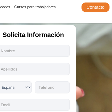
leados
Cursos para trabajadores
Contacto
Solicita Información
odos
os
ampos
on
bligatorios.