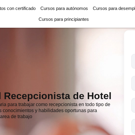
tos con certificado
Cursos para autónomos
Cursos para desemp
Cursos para principiantes
T
l
c
s
o
l Recepcionista de Hotel
ria para trabajar como recepcionista en todo tipo de
los conocimientos y habilidades oportunas para
area de trabajo