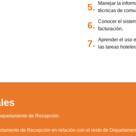
Manejar la informa
5.
técnicas de comun
Conocer el siste
6.
facturación.
Aprender el uso e
7.
las tareas hoteler
les
 departamento de Recepción.
artamento de Recepción en relación con el resto de Departament