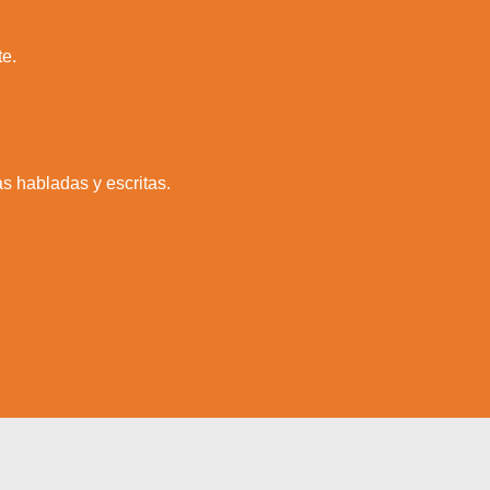
te.
as habladas y escritas.
a web.
s en los