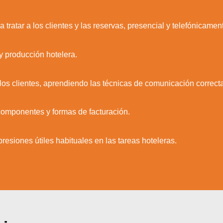
 tratar a los clientes y las reservas, presencial y telefónicamen
y producción hotelera.
 los clientes, aprendiendo las técnicas de comunicación correct
componentes y formas de facturación.
resiones útiles habituales en las tareas hoteleras.
zamos cookies para ofrecerte la mejor experiencia en nuestr
aprender más sobre qué cookies utilizamos o desactivarla
ajustes
.