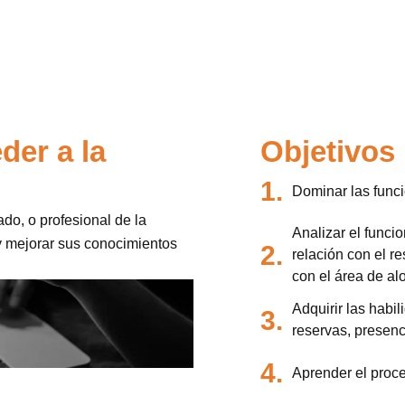
der a la
Objetivos
1.
Dominar las func
do, o profesional de la
Analizar el func
 y mejorar sus conocimientos
2.
relación con el r
con el área de al
Adquirir las habil
3.
reservas, presenc
4.
Aprender el proce