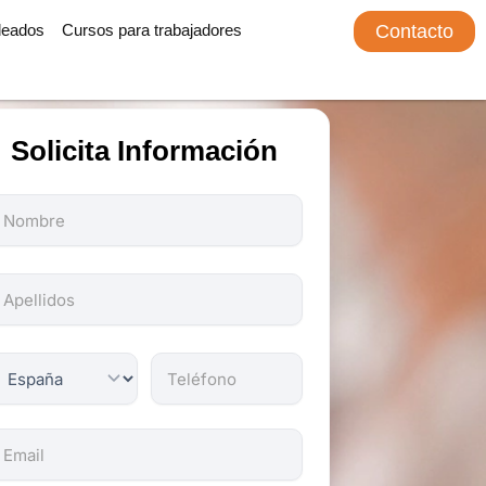
leados
Cursos para trabajadores
Contacto
Solicita Información
odos
os
ampos
on
bligatorios.